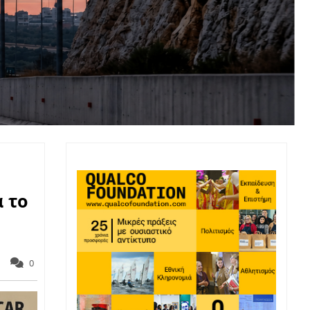
α το
0