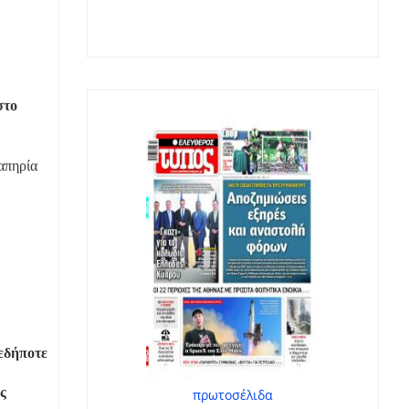
στο
ναπηρία
εδήποτε
ς
πρωτοσέλιδα