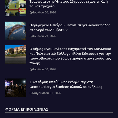
Τραγωδία στην Ήπειρο: 26χρονος έχασε τη ζωή
του σε τροχαίο
Ιουλίου 30, 2026
Περιφέρεια Ηπείρου: Εντοπίστηκε λαγοκέφαλος
στα νερά των Συβότων
Ιουλίου 29, 2026
Ο Δήμος Ηγουμενίτσας ευχαριστεί τον Κοινωνικό
και Πολιτιστικό Σύλλογο «Ρένα Κώτσιου» για την
πρωτοβουλία που έδωσε χρώμα στην είσοδο της
πόλης
Ιουλίου 30, 2026
Συνελήφθη υπεύθυνος εκδήλωσης στη
Θεσπρωτία για διάθεση αλκοόλ σε ανήλικες
Αυγούστου 01, 2026
ΦΌΡΜΑ ΕΠΙΚΟΙΝΩΝΊΑΣ