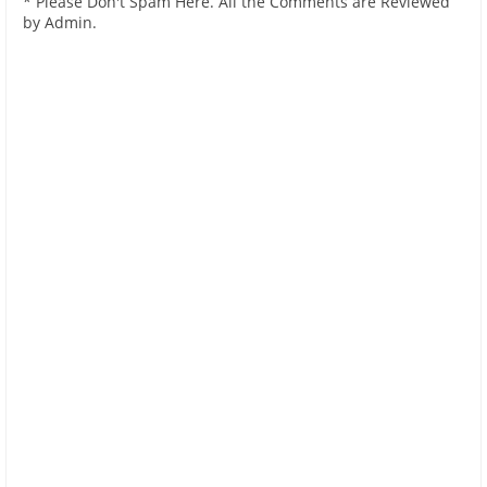
* Please Don't Spam Here. All the Comments are Reviewed
by Admin.