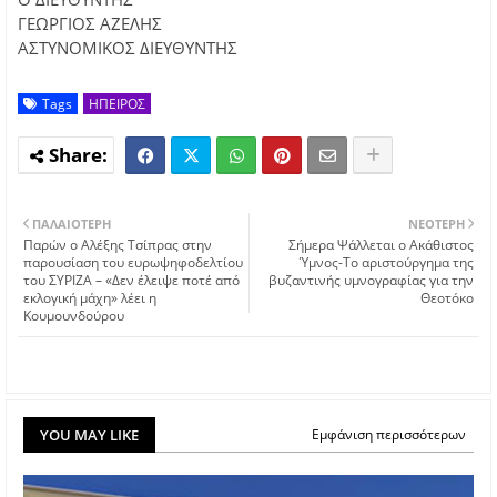
ΓΕΩΡΓΙΟΣ ΑΖΕΛΗΣ
ΑΣΤΥΝΟΜΙΚΟΣ ΔΙΕΥΘΥΝΤΗΣ
Tags
ΗΠΕΙΡΟΣ
ΠΑΛΑΙΌΤΕΡΗ
ΝΕΌΤΕΡΗ
Παρών ο Αλέξης Τσίπρας στην
Σήμερα Ψάλλεται ο Ακάθιστος
παρουσίαση του ευρωψηφοδελτίου
Ύμνος-Το αριστούργημα της
του ΣΥΡΙΖΑ – «Δεν έλειψε ποτέ από
βυζαντινής υμνογραφίας για την
εκλογική μάχη» λέει η
Θεοτόκο
Κουμουνδούρου
YOU MAY LIKE
Εμφάνιση περισσότερων