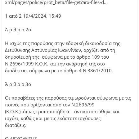
xml/pages/police/prot_beta/file-get?arx-files-d...
1 από 2 19/4/2024, 15:49
Ά ρ θ ρ ο 2ο
Η ισχύς της παρούσας στην εδαφική δικαιοδοσία της
Διεύθυνσης Αστυνομίας Ιωαννίνων, αρχίζει από τη
δημοσίευσή της, σύμφωνα με το άρθρο 109 του
Ν.2696/1999 Κ.Ο.Κ. και την ανάρτησή της στο
διαδίκτυο, σύμφωνα με το άρθρο 4 Ν.3861/2010.
Ά ρ θ ρ ο 3ο
Οι παραβάτες της παρούσας τιμωρούνται σύμφωνα με τις
ποινές που ορίζονται από τον Ν.2696/99
(Κ.Ο.Κ.), όπως τροποποιήθηκε - αντικαταστάθηκε και
ισχύει, καθώς και με τις εκάστοτε ισχύουσες
διατάξεις.
O ΔΙΕΥΘΥΝΤΗΣ