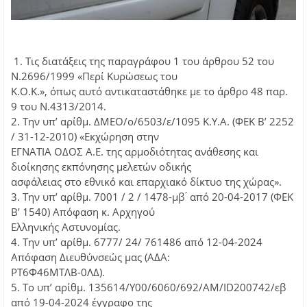
1. Τις διατάξεις της παραγράφου 1 του άρθρου 52 του
Ν.2696/1999 «Περί Κυρώσεως του
Κ.Ο.Κ.», όπως αυτό αντικαταστάθηκε με το άρθρο 48 παρ.
9 του Ν.4313/2014.
2. Την υπ’ αρίθμ. ΔΜΕΟ/ο/6503/ε/1095 Κ.Υ.Α. (ΦΕΚ Β’ 2252
/ 31-12-2010) «Εκχώρηση στην
ΕΓΝΑΤΙΑ ΟΔΟΣ Α.Ε. της αρμοδιότητας ανάθεσης και
διοίκησης εκπόνησης μελετών οδικής
ασφάλειας στο εθνικό και επαρχιακό δίκτυο της χώρας».
3. Την υπ’ αρίθμ. 7001 / 2 / 1478-μβ ́ από 20-04-2017 (ΦΕΚ
Β’ 1540) Απόφαση κ. Αρχηγού
Ελληνικής Αστυνομίας.
4. Την υπ’ αρίθμ. 6777/ 24/ 761486 από 12-04-2024
Απόφαση Διευθύνσεώς μας (ΑΔΑ:
ΡΤ6Φ46ΜΤΛΒ-0ΛΔ).
5. Το υπ’ αρίθμ. 135614/Y00/6060/692/ΑΜ/ID200742/εβ
από 19-04-2024 έγγραφο της