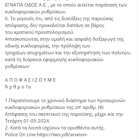
ΕΓΝΑΤΙΑ ΟΔΟΣ Α.Ε. , με το οποίο αιτείται παράταση των
κυκλοφοριακών ρυθμίσεων.
6. Το γεγονός ότι, από τις διατάξεις της παρούσας
απόφασης, δεν προκαλείται δαπάνη σε βάρος
του κρατικού προϋπολογισμού.
Αποσκοπώντας στην ομαλή και ασφαλή διεξαγωγή της
οδικής κυκλοφορίας, την πρόληψη των
τροχαίων ατυχημάτων και την εξυπηρέτηση των πολιτών,
κατά τη διάρκεια εφαρμογής κυκλοφοριακών
ρυθμίσεων:
Α Π Ο Φ Α Σ Ι Ζ Ο Υ Μ Ε
Ά ρ θ ρ ο 1ο
1.Παρατείνουμε το χρονικό διάστημα των προσωρινών
κυκλοφοριακών ρυθμίσεων της υπ’ αριθμ. (4)
Απόφασης του σκεπτικού της παρούσης, μέχρι και την
Τετάρτη 01-05-2024.
2. Κατά τα λοιπά ισχύουν τα ορισθέντα αυτής.
Police On Line https://tws.ydt/arxeion-