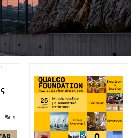
α
ες
0