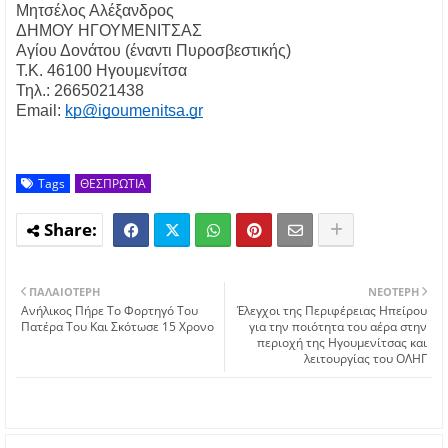
Μητσέλος Αλέξανδρος
ΔΗΜΟΥ ΗΓΟΥΜΕΝΙΤΣΑΣ
Αγίου Δονάτου (έναντι Πυροσβεστικής)
Τ.Κ. 46100 Ηγουμενίτσα
Τηλ.: 2665021438
Email:
kp@igoumenitsa.gr
Tags
ΘΕΣΠΡΩΤΙΑ
ΠΑΛΑΙΌΤΕΡΗ
ΝΕΌΤΕΡΗ
Ανήλικος Πήρε Το Φορτηγό Του
Έλεγχοι της Περιφέρειας Ηπείρου
Πατέρα Του Και Σκότωσε 15 Χρονο
για την ποιότητα του αέρα στην
περιοχή της Ηγουμενίτσας και
λειτουργίας του ΟΛΗΓ