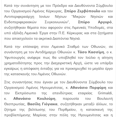
Κατά την συνάντηση με τον Πρόεδρο και Διευθύνοντα Σύμβουλο
του Οργανισμού Λιμένος Κέρκυρας,
Σπύρο
Ζερβόπουλο
και τον
Αντιπεριφερειάρχη Ιονίων Νήσων “Μικρών Νησιών και
Ενδοπεριφερειακών Συγκοινωνιών”,
Σπύρο
Αργυρό
,
συζητήθηκαν θέματα που αφορούν στις Λιμενικές Υποδομές, στα
υπό εξέλιξη Λιμενικά Έργα στην Π.Ε. Κέρκυρας και στα ζητήματα
που απασχολούν τα ακριτικά Διαπόντια Νησιά.
Κατά την επίσκεψη στον Λιμενικό Σταθμό των Οθωνών, σε
συνάντηση με τον Αντιδήμαρχο Οθωνών κ.
Τάσο
Κασσίμη
, ο κ.
Υφυπουργός ανέφερε πως θα υποβληθεί τον Ιούλιο η αίτηση
χρηματοδότησης προς την Διαχειριστική Αρχή, ώστε να υπάρξει
εγκαίρως η απόφαση ένταξης για να προκηρυχθεί το μεγάλο έργο
της κατασκευής του Λιμένος Οθωνών.
Στις συναντήσεις που έγιναν με τον Διευθύνοντα Σύμβουλο του
Οργανισμού Λιμένος Ηγουμενίτσας, κ.
Αθανάσιο
Πορφύρη
και
τον Εκπρόσωπο της επενδύτριας εταιρείας Grimaldi,
κ.
Αθανάσιο
Κουλούρη
, παρουσία του Βουλευτή
Θεσπρωτίας,
Βασίλη
Γιόγιακα
, συζητήθηκαν μεταξύ άλλων, το
ζήτημα της βελτίωσης του Πορθμείου, η κατασκευή της
προβλεπόμενης Μαρίνας στην πόλη της Ηγουμενίτσας και η