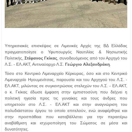
Υπηρεσιακές επισκέψεις σε Λιμενικές Αρχές της ΒΔ Ελλάδας
πραγματοποίησε ο Υφυπουργός Ναυτιλίας & Νησιωτικής
Πολιτικής,
Στέφανος
Γκίκας
, συνοδευόμενος από τον Αρχηγό του
Λ.Σ. - ΕΛ.ΑΚΤ, Αντιναύαρχο Λ.Σ.
Γεώργιο
Αλεξανδράκη
.
Τόσο στο Κεντρικό Λιμεναρχείο Κέρκυρας, όσο και στο Κεντρικό
Λιμεναρχείο Ηγουμενίτσας, παρουσία και του Αρχηγού του Λ.Σ. -
ΕΛ.ΑΚΤ, μιλώντας σε συγκεντρώσεις στελεχών του Λ.Σ. - ΕΛ.ΑΚΤ,
ο κ. Γκίκας έδωσε έμφαση στην εμπιστοσύνη που δείχνει η
πολιτική ηγεσία προς τις γυναίκες και τους άνδρες που
υπηρετούν στο Λ.Σ. - ΕΛ.ΑΚΤ και στην αναγνώριση του
πολυδιάστατου έργου το οποίο επιτελούν, ενώ αναφέρθηκε και
στην προσπάθεια που καταβάλλεται για την περαιτέρω
αναβάθμιση και ισχυροποίηση του Σώματος σε μέσα και
δυνατότητες.