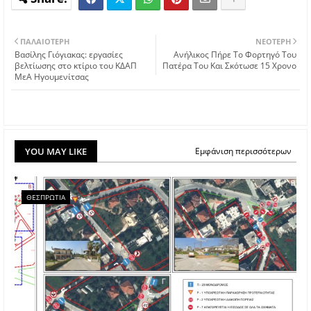
ΠΑΛΑΙΌΤΕΡΗ
ΝΕΌΤΕΡΗ
Βασίλης Γιόγιακας: εργασίες
Ανήλικος Πήρε Το Φορτηγό Του
βελτίωσης στο κτίριο του ΚΔΑΠ
Πατέρα Του Και Σκότωσε 15 Χρονο
ΜεΑ Ηγουμενίτσας
YOU MAY LIKE
Εμφάνιση περισσότερων
ΘΕΣΠΡΩΤΙΑ