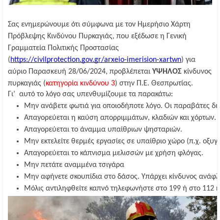
Σας ενημερώνουμε ότι σύμφωνα με τον Ημερήσιο Χάρτη
Πρόβλεψης Κινδύνου Πυρκαγιάς, που εξέδωσε η Γενική
Γραμματεία Πολιτικής Προστασίας
(
https://civilprotection.gov.gr/arxeio-imerision-xartwn
) για
αύριο Παρασκευή 28/06/2024, προβλέπεται
ΥΨΗΛΟΣ
κίνδυνος
πυρκαγιάς (
κατηγορία κινδύνου 3
) στην Π.Ε. Θεσπρωτίας.
Γι’ αυτό το λόγο σας υπενθυμίζουμε τα παρακάτω:
Μην ανάβετε φωτιά για οποιοδήποτε λόγο. Οι παραβάτες διώ
Απαγορεύεται η καύση απορριμμάτων, κλαδιών και χόρτων.
Απαγορεύεται το άναμμα υπαίθριων ψησταριών.
Μην εκτελείτε θερμές εργασίες σε υπαίθριο χώρο (π.χ. οξυγ
Απαγορεύεται το κάπνισμα μελισσών με χρήση φλόγας.
Μην πετάτε αναμμένα τσιγάρα
Μην αφήνετε σκουπίδια στο δάσος. Υπάρχει κίνδυνος ανάφλ
Μόλις αντιληφθείτε καπνό τηλεφωνήστε στο 199 ή στο 112 κ