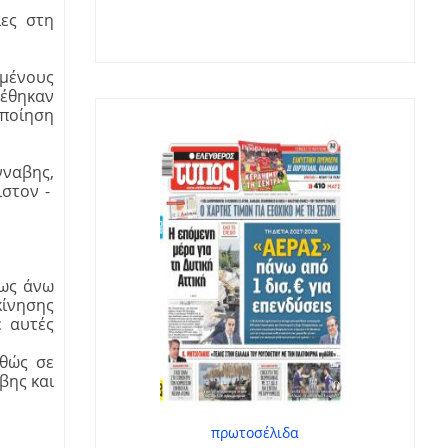
ίες στη
μμένους
ρέθηκαν
οποίηση
νναβης,
ιστον -
 ως άνω
κίνησης
ε αυτές
αθώς σε
βης και
πρωτοσέλιδα