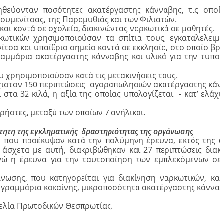
θεύονταν ποσότητες ακατέργαστης κάνναβης, τις οπο
γουμενίτσας, της Παραμυθιάς και των Φιλιατών.
ι κοντά σε σχολεία, διακινώντας ναρκωτικά σε μαθητές.
κωτικών χρησιμοποιούσαν τα σπίτια τους, εγκαταλελει
τσα και υπαίθριο σημείο κοντά σε εκκλησία, στο οποίο β
γραμμάρια ακατέργαστης κάνναβης και υλικά για την τυπ
ου χρησιμοποιούσαν κατά τις μετακινήσεις τους.
άχιστον 150 περιπτώσεις αγοραπωλησιών ακατέργαστης κά
 στα 32 κιλά, η αξία της οποίας υπολογίζεται - κατ’ ελάχ
ρήστες, μεταξύ των οποίων 7 ανήλικοι.
ρτητη της εγκληματικής δραστηριότητας της οργάνωσης
ων που προέκυψαν κατά την πολύμηνη έρευνα, εκτός της
άσχετα με αυτή, διακριβώθηκαν και 27 περιπτώσεις δια
ενώ η έρευνα για την ταυτοποίηση των εμπλεκόμενων σ
νωσης, που κατηγορείται για διακίνηση ναρκωτικών, κ
0 γραμμάρια κοκαΐνης, μικροποσότητα ακατέργαστης κάννα
γελία Πρωτοδικών Θεσπρωτίας.