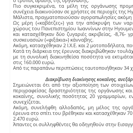
ο τρόπος δράσης της οργάνωσης.
Πιο συγκεκριμένα, τα μέλη της οργάνωσης προμη
συνέχεια διακινούσαν σε χρήστες σε περιοχές της Η
Μάλιστα, πραγματοποιούσαν αγοραπωλησίες ακόμη κα
Ως μέρη («καβάτζες») για την απόκρυψη των ναρ
χώρους του Πανεπιστημίου Ιωαννίνων στην Ηγουμενί
και κατασχέθηκαν δύο ζυγαριές ακριβείας, -8,76- 
συσκευασιών («φιξάκια») κάνναβης.
Ακόμη, κατασχέθηκαν 2 Ι.Χ.Ε. και 2 μοτοποδήλατα, π
Κατά τη διάρκεια της έρευνας διακριβώθηκαν τουλ
με τη συνολική διακινηθείσα ποσότητα να εκτιμάται
στις 160.000 ευρώ.
Από τις παραπάνω περιπτώσεις ταυτοποιήθηκαν 34 χ
Διακρίβωση διακίνησης κοκαΐνης, ανεξά
Σημειώνεται ότι από την αξιοποίηση των στοιχεί
περιγραφείσας δραστηριότητας της οργάνωσης και 
κοκαΐνης, συνολικής ποσότητας 20 γραμμαρίων, 
συνεχίζεται.
Ακόμη, συνελήφθη αλλοδαπός, μη μέλος της οργά
έρευνα στο σπίτι του βρέθηκαν και κατασχέθηκαν 7
2.470 ευρώ.
Άπαντες οι συλληφθέντες θα οδηγηθούν στην Εισαγ