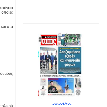
Μεσόγειο
ι οποίες
 και στα
 βαθμούς
πρωτοσέλιδα
τολικού