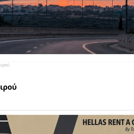
αιρού
αιρού