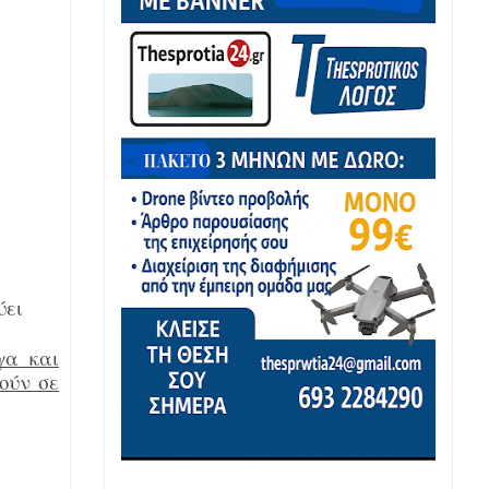
ύει
γα και
ούν σε