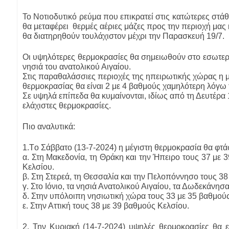
Το Νοτιοδυτικό ρεύμα που επικρατεί στις κατώτερες στάθ
θα μεταφέρει θερμές αέριες μάζες προς την περιοχή μας
θα διατηρηθούν τουλάχιστον μέχρι την Παρασκευή 19/7.
Οι υψηλότερες θερμοκρασίες θα σημειωθούν στο εσωτερικ
νησιά του ανατολικού Αιγαίου.
Στις παραθαλάσσιες περιοχές της ηπειρωτικής χώρας η μ
θερμοκρασίας θα είναι 2 με 4 βαθμούς χαμηλότερη λόγω
Σε υψηλά επίπεδα θα κυμαίνονται, ιδίως από τη Δευτέρα 1
ελάχιστες θερμοκρασίες.
Πιο αναλυτικά:
1.Τo Σάββατο (13-7-2024) η μέγιστη θερμοκρασία θα φτάσ
α. Στη Μακεδονία, τη Θράκη και την Ήπειρο τους 37 με 
Κελσίου.
β. Στη Στερεά, τη Θεσσαλία και την Πελοπόννησο τους 38
γ. Στο Ιόνιο, τα νησιά Ανατολικού Αιγαίου, τα Δωδεκάνησ
δ. Στην υπόλοιπη νησιωτική χώρα τους 33 με 35 βαθμού
ε. Στην Αττική τους 38 με 39 βαθμούς Κελσίου.
2. Την Κυριακή (14-7-2024) υψηλές θερμοκρασίες θα ε