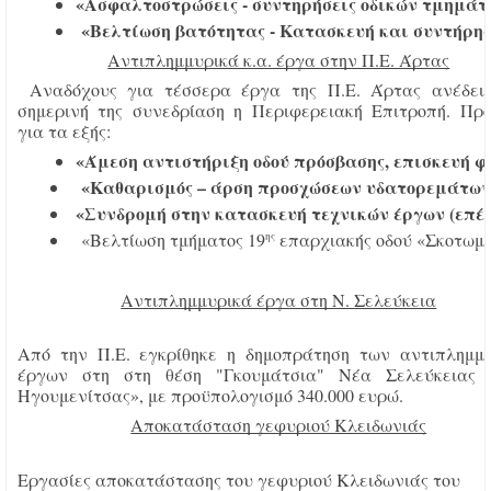
«Ασφαλτοστρώσεις - συντηρήσεις οδικών τμημάτων
 «Βελτίωση βατότητας - Κατασκευή και συντήρηση
Αντιπλημμυρικά κ.α. έργα στην Π.Ε. Άρτας
Αναδόχους για τέσσερα έργα της Π.Ε. Άρτας ανέδει
σημερινή της συνεδρίαση η Περιφερειακή Επιτροπή. Πρό
για τα εξής:
«Άμεση αντιστήριξη οδού πρόσβασης, επισκευή 
«Καθαρισμός – άρση προσχώσεων υδατορεμάτων Π.
 «Συνδρομή στην κατασκευή τεχνικών έργων (επένδ
  «Βελτίωση τμήματος 19
 επαρχιακής οδού «Σκοτωμέ
ης
Αντιπλημμυρικά έργα στη Ν. Σελεύκεια
Από την Π.Ε. εγκρίθηκε η δημοπράτηση των αντιπλημμ
έργων στη στη θέση "Γκουμάτσια" Νέα Σελεύκειας 
Ηγουμενίτσας», με προϋπολογισμό 340.000 ευρώ.
Αποκατάσταση γεφυριού Κλειδωνιάς
Εργασίες αποκατάστασης του γεφυριού Κλειδωνιάς του