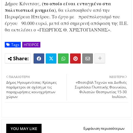
(το οποίο είναι ενταγμένο στα
Δήμου Κόνιτσας,
πολιτιστικά μνημεία
), θα υλοποιηθούν από την
Περιφέρεια Ηπείρου. Το έργο με προϋπολογισμό του
έργου 90.000 ευρώ, μετά από σημερινή απόφαση της Π.Ε.
θα εκτελέσει ο «ΓΕΩΡΓΙΟΣ Θ. ΧΡΙΣΤΟΓΙΑΝΝΗΣ».
Tags
ΗΠΕΙΡΟΣ
ΠΑΛΑΙΌΤΕΡΗ
ΝΕΌΤΕΡΗ
Δήμος Ηγουμενίτσας: Κρίσιμες
«Φεστιβάλ Τεχνών και Διεθνές
παράμετροι σε σχέση με τις
Συμπόσιο Γλυπτικής Φοινικίου,
παραχωρήσεις κοινοχρήστων
Φιλιατών Θεσπρωτίας 15-30
χώρων
Ιουλίου».
YOU MAY LIKE
Εμφάνιση περισσότερων