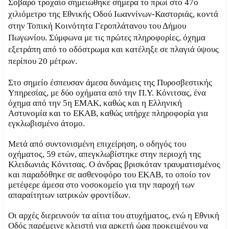
Σοβαρό τροχαίο σημειώθηκε σήμερα το πρωί στο 47ο
χιλιόμετρο της Εθνικής Οδού Ιωαννίνων-Καστοριάς, κοντά
στην Τοπική Κοινότητα Γεροπλάτανου του Δήμου
Πωγωνίου. Σύμφωνα με τις πρώτες πληροφορίες, όχημα
εξετράπη από το οδόστρωμα και κατέληξε σε πλαγιά ύψους
περίπου 20 μέτρων.
Στο σημείο έσπευσαν άμεσα δυνάμεις της Πυροσβεστικής
Υπηρεσίας, με δύο οχήματα από την Π.Υ. Κόνιτσας, ένα
όχημα από την 5η ΕΜΑΚ, καθώς και η Ελληνική
Αστυνομία και το ΕΚΑΒ, καθώς υπήρχε πληροφορία για
εγκλωβισμένο άτομο.
Μετά από συντονισμένη επιχείρηση, ο οδηγός του
οχήματος, 59 ετών, απεγκλωβίστηκε στην περιοχή της
Κλειδωνιάς Κόνιτσας. Ο άνδρας βρισκόταν τραυματισμένος
και παραδόθηκε σε ασθενοφόρο του ΕΚΑΒ, το οποίο τον
μετέφερε άμεσα στο νοσοκομείο για την παροχή των
απαραίτητων ιατρικών φροντίδων.
Οι αρχές διερευνούν τα αίτια του ατυχήματος, ενώ η Εθνική
Οδός παρέμεινε κλειστή για αρκετή ώρα προκειμένου να