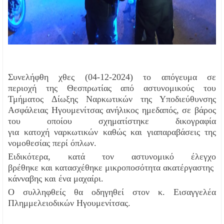
Συνελήφθη χθες (04-12-2024
) το απόγευμα
σε
περιοχή
της Θεσπρωτίας
από αστυνομικούς του
Τμήματος
Δίωξης Ναρκωτικών της Υποδιεύθυνσης
Ασφάλειας
Ηγουμενίτσας ανήλικος
ημεδαπός
, σε βάρος
του οποίου
σχηματίστηκε δικογραφία
για
κατοχή
ναρκωτικών καθώς
και
για
παραβάσεις
της
νομοθεσίας περί όπλων.
Ειδικότερα,
κατά τον αστυνομικό έλεγχο
βρέθηκε
και
κατασχέθηκ
ε
μικροποσότητα
ακατέργαστη
ς
κάνναβη
ς
και ένα μαχαίρι.
Ο συλληφθείς
θα οδηγηθεί
στον κ. Εισαγγελέα
Πλημμελειοδικών
Ηγουμενίτσας.