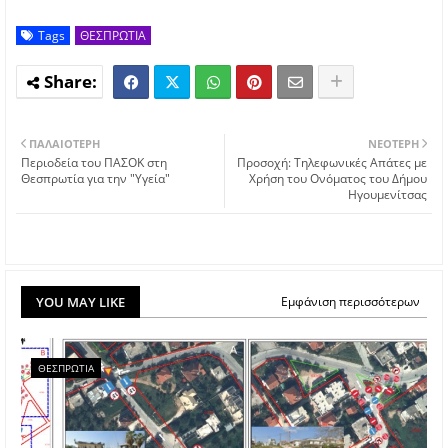
Tags
ΘΕΣΠΡΩΤΙΑ
ΠΑΛΑΙΌΤΕΡΗ
ΝΕΌΤΕΡΗ
Περιοδεία του ΠΑΣΟΚ στη
Προσοχή: Τηλεφωνικές Απάτες με
Θεσπρωτία για την "Υγεία"
Χρήση του Ονόματος του Δήμου
Ηγουμενίτσας
YOU MAY LIKE
Εμφάνιση περισσότερων
ΘΕΣΠΡΩΤΙΑ