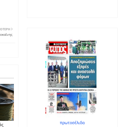
ΌΤΕΡΗ
κοκαΐνης
πρωτοσέλιδα
άς