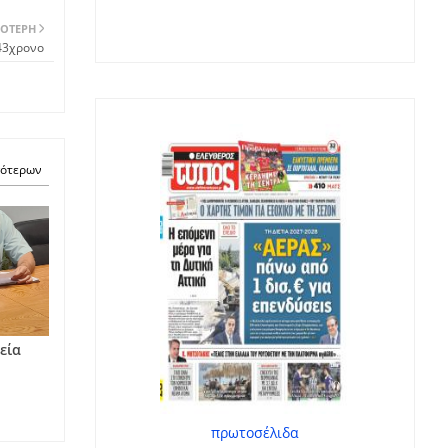
ΌΤΕΡΗ
43χρονο
σότερων
εία
πρωτοσέλιδα