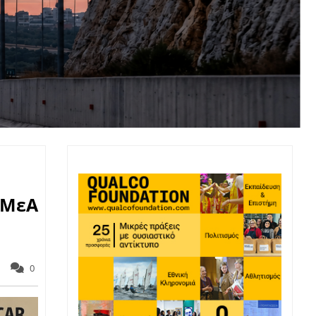
 ΜεΑ
0