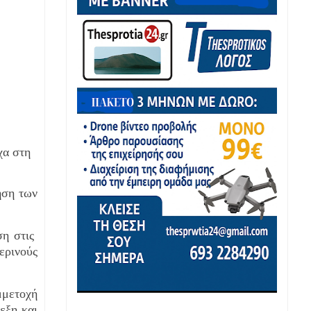
χα στη
ηση των
ση στις
ερινούς
μμετοχή
εξη και