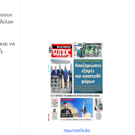
άσουν
ήθελαν
και να
ή,
πρωτοσέλιδα