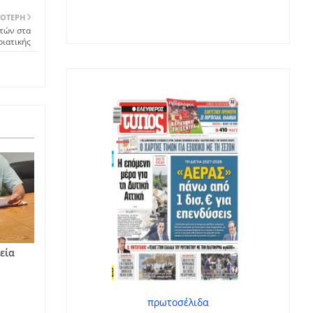
ΌΤΕΡΗ
υτών στα
ριατικής
εία
πρωτοσέλιδα