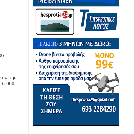
ου
σία της
-6.000-