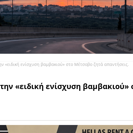
την «ειδική ενίσχυση βαμβακιού» στο Μέτσοβο ζητά απαντήσεις.
 την «ειδική ενίσχυση βαμβακιού» 