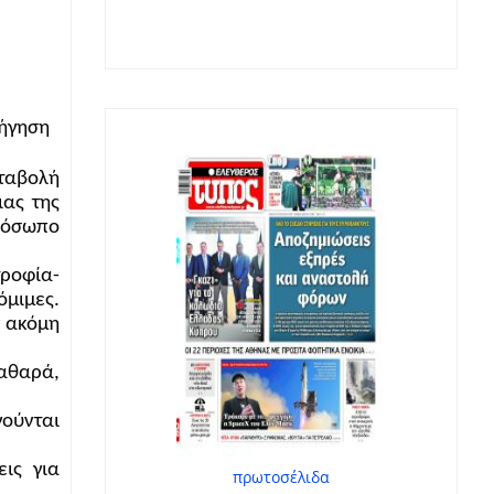
ρήγηση
ταβολή
ιας της
πρόσωπο
τροφία-
όμιμες.
ν ακόμη
αθαρά,
γούνται
ις για
πρωτοσέλιδα