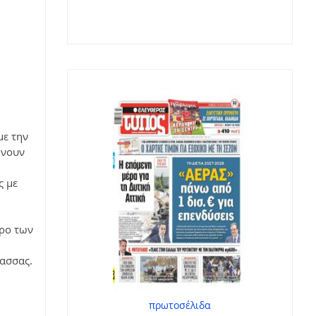
με την
ώνουν
ς με
ώρο των
λασσας.
πρωτοσέλιδα