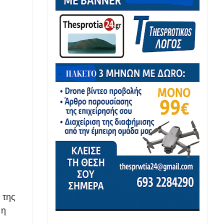
 της
 η