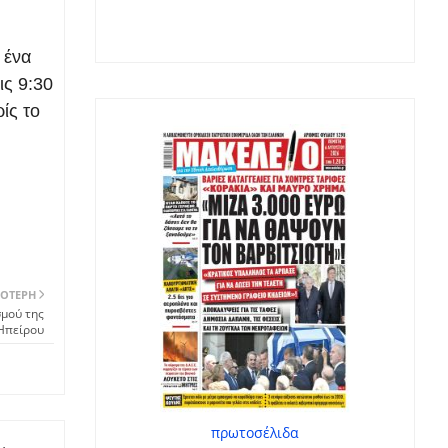
 ένα
ις 9:30
ίς το
ΌΤΕΡΗ
σμού της
Ηπείρου
πρωτοσέλιδα