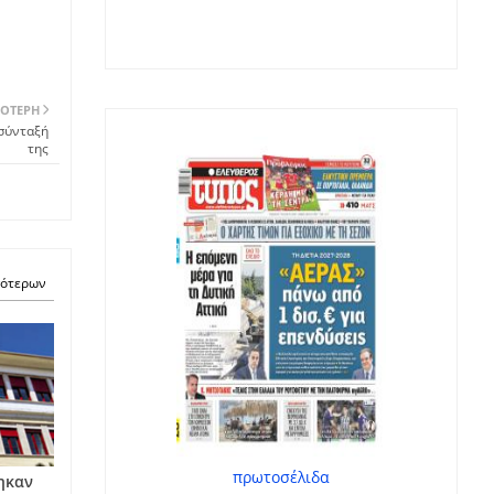
ΌΤΕΡΗ
 σύνταξή
της
σότερων
πρωτοσέλιδα
θηκαν