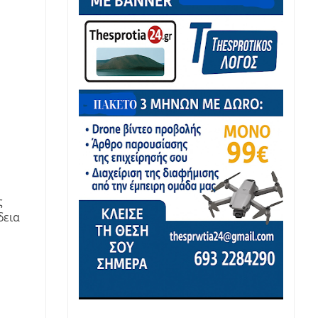
ς
δεια