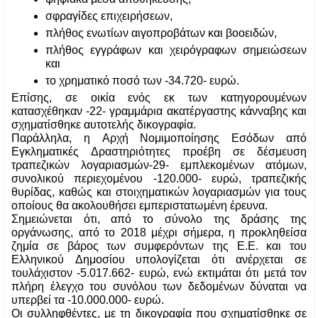
σφραγίδες επιχειρήσεων,
πλήθος ενωτίων αιγοπροβάτων και βοοειδών, 
πλήθος εγγράφων και χειρόγραφων σημειώσεων 
και
το χρηματικό ποσό των -34.720- ευρώ.
Επίσης, σε οικία ενός εκ των κατηγορουμένων 
κατασχέθηκαν -22- γραμμάρια ακατέργαστης κάνναβης και 
σχηματίσθηκε αυτοτελής δικογραφία.
Παράλληλα, η Αρχή Νομιμοποίησης Εσόδων από 
Εγκληματικές Δραστηριότητες προέβη σε δέσμευση 
τραπεζικών λογαριασμών-29- εμπλεκομένων ατόμων, 
συνολικού περιεχομένου -120.000- ευρώ, τραπεζικής 
θυρίδας, καθώς και στοιχηματικών λογαριασμών για τους 
οποίους θα ακολουθήσει εμπεριστατωμένη έρευνα.
Σημειώνεται ότι, από το σύνολο της δράσης της 
οργάνωσης, από το 2018 μέχρι σήμερα, η προκληθείσα 
ζημία σε βάρος των συμφερόντων της Ε.Ε. και του 
Ελληνικού Δημοσίου υπολογίζεται ότι ανέρχεται σε 
τουλάχιστον -5.017.662- ευρώ, ενώ εκτιμάται ότι μετά τον 
πλήρη έλεγχο του συνόλου των δεδομένων δύναται να 
υπερβεί τα -10.000.000- ευρώ.
Οι συλληφθέντες, με τη δικογραφία που σχηματίσθηκε σε 