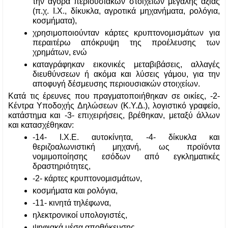
την αγορά περιουσιακών στοιχείων μεγάλης αξίας 
(π.χ. Ι.Χ., δίκυκλα, αγροτικά μηχανήματα, ρολόγια, 
κοσμήματα),
χρησιμοποιούνταν κάρτες κρυπτονομισμάτων για 
περαιτέρω απόκρυψη της προέλευσης των 
χρημάτων, ενώ
καταγράφηκαν εικονικές μεταβιβάσεις, αλλαγές 
διευθύνσεων ή ακόμα και λύσεις γάμου, για την 
αποφυγή δέσμευσης περιουσιακών στοιχείων.
Κατά τις έρευνες που πραγματοποιήθηκαν σε οικίες, -2- 
Κέντρα Υποδοχής Δηλώσεων (Κ.Υ.Δ.), λογιστικό γραφείο, 
κατάστημα και -3- επιχειρήσεις, βρέθηκαν, μεταξύ άλλων 
και κατασχέθηκαν:
-14- Ι.Χ.Ε. αυτοκίνητα, -4- δίκυκλα και 
θεριζοαλωνιστική μηχανή, ως προϊόντα 
νομιμοποίησης εσόδων από εγκληματικές 
δραστηριότητες,
-2- κάρτες κρυπτονομισμάτων,
κοσμήματα και ρολόγια,
-11- κινητά τηλέφωνα,
ηλεκτρονικοί υπολογιστές,
ψηφιακά μέσα αποθήκευσης,