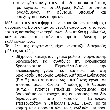
συνεργάζονταν για την επίτευξη του σκοπού τους 
με λογιστές και υπαλλήλους Κ.Υ.Δ., οι οποίοι 
αναλάμβαναν τη σύνταξη, υποβολή και 
επεξεργασία των αιτήσεων.
Μάλιστα, στην πλειοψηφία των περιπτώσεων τα επίμαχα 
αγροτεμάχια βρίσκονταν σε μεγάλη απόσταση από τους 
τόπους κατοικίας των φερόμενων ιδιοκτητών ή μισθωτών, 
καθιστώντας κατ’ αυτόν τον τρόπο αδύνατη την 
καλλιέργειά τους.
Τα μέλη της οργάνωσης είχαν αναπτύξει διακριτούς 
ρόλους ως εξής:
38χρονος, κατείχε τον ηγετικό ρόλο στην οργάνωση, 
διαχειριζόταν και συντόνιζε την εγκληματική 
δραστηριότητα. Εκμεταλλευόμενος την 
εξειδικευμένη γνώση και εμπειρία του στη 
διαδικασία υποβολής Ενιαίων Αιτήσεων Ενίσχυσης 
(Ε.Α.Ε.) που απέκτησε ως υπεύθυνος έργου σε 
πιστοποιημένα Κέντρα Υποδοχής Δηλώσεων 
(Κ.Υ.Δ.), εντόπιζε επιλέξιμα αγροτεμάχια και 
βοσκοτόπια σε περιοχές της επικράτειας που δεν 
δηλώνονταν από κάποιον. Επιπλέον, 
επεξεργαζόταν ή υπέβαλλε Ε.Α.Ε. μελών, με τη 
χρήση των προσωπικών τους κωδικών taxisnet, 