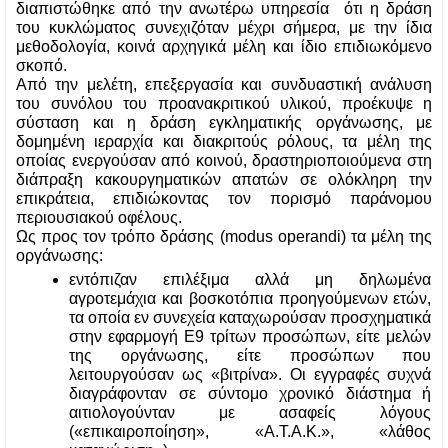
διαπιστώθηκε από την ανωτέρω υπηρεσία  ότι η δράση 
του κυκλώματος συνεχιζόταν μέχρι σήμερα, με την ίδια 
μεθοδολογία, κοινά αρχηγικά μέλη και ίδιο επιδιωκόμενο 
σκοπό.
Από την μελέτη, επεξεργασία και συνδυαστική ανάλυση 
του συνόλου του προανακριτικού υλικού, προέκυψε η 
σύσταση και η δράση εγκληματικής οργάνωσης, με 
δομημένη ιεραρχία και διακριτούς ρόλους, τα μέλη της 
οποίας ενεργούσαν από κοινού, δραστηριοποιούμενα στη 
διάπραξη κακουργηματικών απατών σε ολόκληρη την 
επικράτεια, επιδιώκοντας τον πορισμό παράνομου 
περιουσιακού οφέλους. 
Ως προς τον τρόπο δράσης (modus operandi) τα μέλη της 
οργάνωσης:
εντόπιζαν επιλέξιμα αλλά μη δηλωμένα 
αγροτεμάχια και βοσκοτόπια προηγούμενων ετών, 
τα οποία εν συνεχεία καταχωρούσαν προσχηματικά 
στην εφαρμογή Ε9 τρίτων προσώπων, είτε μελών 
της οργάνωσης, είτε προσώπων που 
λειτουργούσαν ως «βιτρίνα». Οι εγγραφές συχνά 
διαγράφονταν σε σύντομο χρονικό διάστημα ή 
αιτιολογούνταν με ασαφείς λόγους 
(«επικαιροποίηση», «Α.Τ.Α.Κ.», «λάθος 