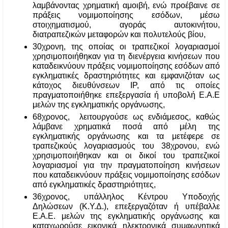
λαμβάνοντας χρηματική αμοιβή, ενώ προέβαινε σε 
πράξεις νομιμοποίησης εσόδων, μέσω 
στοιχηματισμού, αγοράς αυτοκινήτου, 
διατραπεζικών μεταφορών και πολυτελούς βίου, 
30χρονη, της οποίας οι τραπεζικοί λογαριασμοί 
χρησιμοποιήθηκαν για τη διενέργεια κινήσεων που 
καταδεικνύουν πράξεις νομιμοποίησης εσόδων από 
εγκληματικές δραστηριότητες και εμφανιζόταν ως 
κάτοχος διευθύνσεων IP, από τις οποίες 
πραγματοποιήθηκε επεξεργασία ή υποβολή Ε.Α.Ε 
μελών της εγκληματικής οργάνωσης, 
68χρονος,  λειτουργούσε ως ενδιάμεσος, καθώς 
λάμβανε χρηματικά ποσά από μέλη της 
εγκληματικής οργάνωσης και τα μετέφερε σε 
τραπεζικούς λογαριασμούς του 38χρονου, ενώ 
χρησιμοποιήθηκαν και οι δικοί του τραπεζικοί 
λογαριασμοί για την πραγματοποίηση κινήσεων 
που καταδεικνύουν πράξεις νομιμοποίησης εσόδων 
από εγκληματικές δραστηριότητες, 
36χρονος, υπάλληλος Κέντρου Υποδοχής 
Δηλώσεων (Κ.Υ.Δ.), επεξεργαζόταν ή υπέβαλλε 
Ε.Α.Ε. μελών της εγκληματικής οργάνωσης και 
καταχωρούσε εικονικά ηλεκτρονικά συμφωνητικά 