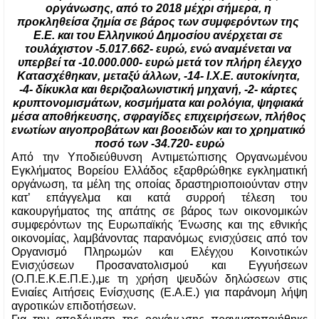
οργάνωσης, από το 2018 μέχρι σήμερα, η 
προκληθείσα ζημία σε βάρος των συμφερόντων της 
Ε.Ε. και του Ελληνικού Δημοσίου ανέρχεται σε 
τουλάχιστον -5.017.662- ευρώ, ενώ αναμένεται να 
υπερβεί τα -10.000.000- ευρώ μετά τον πλήρη έλεγχο
Κατασχέθηκαν, μεταξύ άλλων, -14- Ι.Χ.Ε. αυτοκίνητα, 
-4- δίκυκλα και θεριζοαλωνιστική μηχανή, -2- κάρτες 
κρυπτονομισμάτων, κοσμήματα και ρολόγια, ψηφιακά 
μέσα αποθήκευσης, σφραγίδες επιχειρήσεων, πλήθος 
ενωτίων αιγοπροβάτων και βοοειδών και το χρηματικό 
ποσό των -34.720- ευρώ
Από την Υποδιεύθυνση Αντιμετώπισης Οργανωμένου 
Εγκλήματος Βορείου Ελλάδος εξαρθρώθηκε εγκληματική 
οργάνωση, τα μέλη της οποίας δραστηριοποιούνταν στην 
κατ’ επάγγελμα και κατά συρροή τέλεση του 
κακουργήματος της απάτης σε βάρος των οικονομικών 
συμφερόντων της Ευρωπαϊκής Ένωσης και της εθνικής 
Οργανισμό Πληρωμών και Ελέγχου Κοινοτικών 
Ενισχύσεων Προσανατολισμού και Εγγυήσεων 
(Ο.Π.Ε.Κ.Ε.Π.Ε.),
με τη χρήση ψευδών δηλώσεων στις 
Ενιαίες Αιτήσεις Ενίσχυσης (Ε.Α.Ε.) για παράνομη λήψη 
αγροτικών επιδοτήσεων.