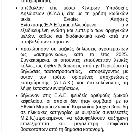
καταχώριση»), 
υπέβαλλαν είτε μέσω Κέντρων Υποδοχής 
Δηλώσεων (Κ.Υ.Δ.), είτε με τη χρήση κωδικών 
taxis, Ενιαίες Αιτήσεις 
Ενίσχυσης(Ε.Α.Ε.),εκμεταλλευόμενα την 
εξειδικευμένη γνώση και εμπειρία των αρχηγικών 
μελών, καθώς και διαδικαστικά κενά κατά την 
υποβολή των αιτήσεων, 
προχώρησαν σε μαζικές δηλώσεις αγροτεμαχίων 
ως «ακτημονικών», κατά το έτος 2025. 
Συγκεκριμένα, οι αιτούντες επισύναπταν λευκές 
κόλλες ως δήθεν βεβαιώσεις από την Περιφέρεια ή 
δηλώσεις ταυτοπροσωπίας,  αποφεύγοντας με 
αυτόν τον τρόπο ορισμένες υποχρεώσεις 
καταχώρησης (Α.Τ.Α.Κ.) και διευκολύνοντας τη 
λήψη έκτακτων ενισχύσεων,
δήλωναν στις Ε.Α.Ε. ψευδείς αριθμούς ζωικού 
κεφαλαίου, οι οποίοι δεν ήταν συμβατοί με το 
Εθνικό Μητρώο Ζωικού Κεφαλαίου (συχνά βοοειδή 
σε ηλικιακές κατηγορίες με υψηλούς συντελεστές 
Μ.Ζ.Κ.),προκειμένου να εξασφαλίσουν αυξημένη 
επιλεξιμότητα και μεγαλύτερη επιφάνεια 
βοσκοτόπων από τη δημόσια κατανομή,