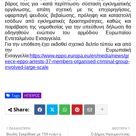
βάρος τους για –κατά περίπτωση- σύσταση εγκληματικής 
οργάνωσης, απάτη σχετική με τις επιχορηγήσεις, 
υφαρπαγή ψευδούς βεβαίωσης, πρόληψη και καταστολή 
εσόδων από εγκληματικές δραστηριότητες, καθώς και 
παράβαση της νομοθεσίας για την υπεύθυνη δήλωση θα 
οδηγηθούν ενώπιον του αρμόδιου Ευρωπαίου 
Εντεταλμένου Εισαγγελέα.
Για την υπόθεση έχει εκδοθεί σχετικό δελτίο τύπου και από 
την Ευρωπαϊκή 
Εισαγγελία:
https://www.eppo.europa.eu/en/media/news/gr
eece-eppo-arrests-37-members-organised-criminal-group-
involved-large-scale
Tags
ΗΠΕΙΡΟΣ
ΠΑΛΑΙΌΤΕΡΗ
ΝΕΌΤΕΡΗ
Βουλή: Εγκρίθηκε με 159 «ναι» η
Ο Δήμος Ηγουμενίτσας