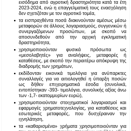
εισόδημα από αγροτική δραστηριότητα κατά τα έτη 
2023-2024, ενώ η επαγγελματική τους ενασχόληση 
δεν σχετιζόταν με τον αγροτικό τομέα, 
τα εισπραχθέντα ποσά διακινούνταν αμέσως μέσω 
μεταφορών σε άλλους λογαριασμούς, συγγενικών ή 
συνεργαζόμενων προσώπων, με σκοπό να 
αποσυνδεθούν από την αρχική εγκληματική 
δραστηριότητα,
χρησιμοποιούνταν φυσικά πρόσωπα ως 
«μεσολαβητές» για αναλήψεις, μεταφορές ή 
καταθέσεις, με σκοπό την περαιτέρω απόκρυψη της 
διαδρομής των χρημάτων,
εκδίδονταν εικονικά τιμολόγια για ανύπαρκτες 
συναλλαγές για να αιτιολογηθεί η ύπαρξη ποσών 
ως δήθεν επιχειρηματικά έσοδα (συνολικά, 
εντοπίστηκαν -393- τιμολόγια, συνολικής αξίας άνω 
των -1,7- εκατομμυρίων ευρώ),
χρησιμοποιούνταν στοιχηματικοί λογαριασμοί και 
εφαρμογές χρηματοτεχνολογίας, για καταθέσεις και 
εσωτερικές μεταφορές, που δυσχέραιναν την 
ιχνηλάτηση,
τα «καθαρισμένα» χρήματα χρησιμοποιούνταν για 