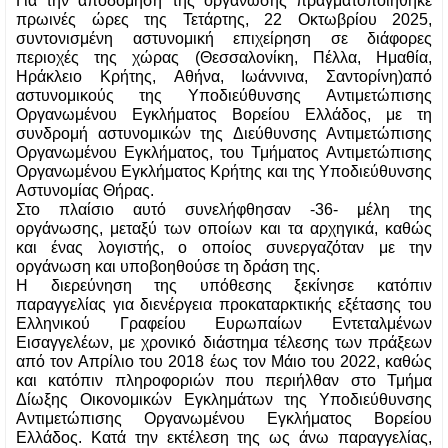
Για την αποδόμηση της οργάνωσης πραγματοποιήθηκε 
πρωινές ώρες της Τετάρτης, 22 Οκτωβρίου 2025, 
συντονισμένη αστυνομική επιχείρηση σε διάφορες 
περιοχές της χώρας (Θεσσαλονίκη, Πέλλα, Ημαθία, 
Ηράκλειο Κρήτης, Αθήνα, Ιωάννινα, Σαντορίνη)από 
αστυνομικούς της Υποδιεύθυνσης Αντιμετώπισης 
Οργανωμένου Εγκλήματος Βορείου Ελλάδος, με τη 
συνδρομή αστυνομικών της Διεύθυνσης Αντιμετώπισης 
Οργανωμένου Εγκλήματος, του Τμήματος Αντιμετώπισης 
Οργανωμένου Εγκλήματος Κρήτης και της Υποδιεύθυνσης 
Αστυνομίας Θήρας. 
Στο πλαίσιο αυτό συνελήφθησαν -36- μέλη της 
οργάνωσης, μεταξύ των οποίων και τα αρχηγικά, καθώς 
και ένας λογιστής, ο οποίος συνεργαζόταν με την 
οργάνωση και υποβοηθούσε τη δράση της. 
Η διερεύνηση της υπόθεσης ξεκίνησε κατόπιν 
παραγγελίας για διενέργεια προκαταρκτικής εξέτασης του 
Ελληνικού Γραφείου Ευρωπαίων Εντεταλμένων 
Εισαγγελέων, με χρονικό διάστημα τέλεσης των πράξεων 
από τον Απρίλιο του 2018 έως τον Μάιο του 2022, καθώς 
και κατόπιν πληροφοριών που περιήλθαν στο Τμήμα 
Δίωξης Οικονομικών Εγκλημάτων της Υποδιεύθυνσης 
Αντιμετώπισης Οργανωμένου Εγκλήματος Βορείου 
Ελλάδος. Κατά την εκτέλεση της ως άνω παραγγελίας, 