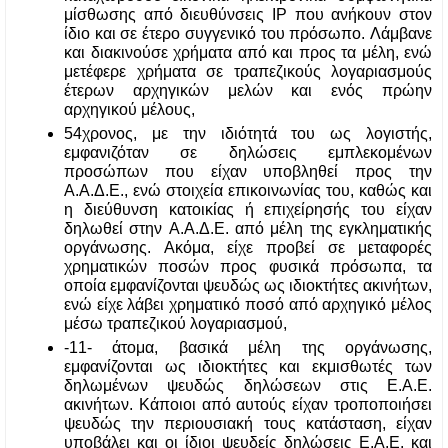
μίσθωσης από διευθύνσεις IP που ανήκουν στον 
ίδιο και σε έτερο συγγενικό του πρόσωπο. Λάμβανε 
και διακινούσε χρήματα από και προς τα μέλη, ενώ 
μετέφερε χρήματα σε τραπεζικούς λογαριασμούς 
έτερων αρχηγικών μελών και ενός πρώην 
αρχηγικού μέλους, 
54χρονος, με την ιδιότητά του ως λογιστής, 
εμφανιζόταν σε δηλώσεις εμπλεκομένων 
προσώπων που είχαν υποβληθεί προς την 
Α.Α.Δ.Ε., ενώ στοιχεία επικοινωνίας του, καθώς και 
η διεύθυνση κατοικίας ή επιχείρησής του είχαν 
δηλωθεί στην Α.Α.Δ.Ε. από μέλη της εγκληματικής 
οργάνωσης. Ακόμα, είχε προβεί σε μεταφορές 
χρηματικών ποσών προς φυσικά πρόσωπα, τα 
οποία εμφανίζονται ψευδώς ως ιδιοκτήτες ακινήτων, 
ενώ είχε λάβει χρηματικό ποσό από αρχηγικό μέλος 
μέσω τραπεζικού λογαριασμού, 
-11- άτομα, βασικά μέλη της οργάνωσης, 
εμφανίζονται ως ιδιοκτήτες και εκμισθωτές των 
δηλωμένων ψευδώς δηλώσεων στις Ε.Α.Ε. 
ακινήτων. Κάποιοι από αυτούς είχαν τροποποιήσει 
ψευδώς την περιουσιακή τους κατάσταση, είχαν 
υποβάλει και οι ίδιοι ψευδείς δηλώσεις Ε.Α.Ε. και 