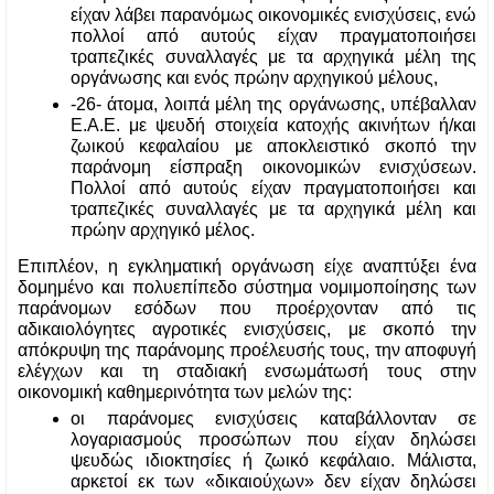
είχαν λάβει παρανόμως οικονομικές ενισχύσεις, ενώ 
πολλοί από αυτούς είχαν πραγματοποιήσει 
τραπεζικές συναλλαγές με τα αρχηγικά μέλη της 
οργάνωσης και ενός πρώην αρχηγικού μέλους,
-26- άτομα, λοιπά μέλη της οργάνωσης, υπέβαλλαν 
Ε.Α.Ε. με ψευδή στοιχεία κατοχής ακινήτων ή/και 
ζωικού κεφαλαίου με αποκλειστικό σκοπό την 
παράνομη είσπραξη οικονομικών ενισχύσεων. 
Πολλοί από αυτούς είχαν πραγματοποιήσει και 
τραπεζικές συναλλαγές με τα αρχηγικά μέλη και 
πρώην αρχηγικό μέλος.   
Επιπλέον, η εγκληματική οργάνωση είχε αναπτύξει ένα 
δομημένο και πολυεπίπεδο σύστημα νομιμοποίησης των 
παράνομων εσόδων που προέρχονταν από τις 
αδικαιολόγητες αγροτικές ενισχύσεις, με σκοπό την 
απόκρυψη της παράνομης προέλευσής τους, την αποφυγή 
ελέγχων και τη σταδιακή ενσωμάτωσή τους στην 
οικονομική καθημερινότητα των μελών της:
οι παράνομες ενισχύσεις καταβάλλονταν σε 
λογαριασμούς προσώπων που είχαν δηλώσει 
ψευδώς ιδιοκτησίες ή ζωικό κεφάλαιο. Μάλιστα, 
αρκετοί εκ των «δικαιούχων» δεν είχαν δηλώσει 