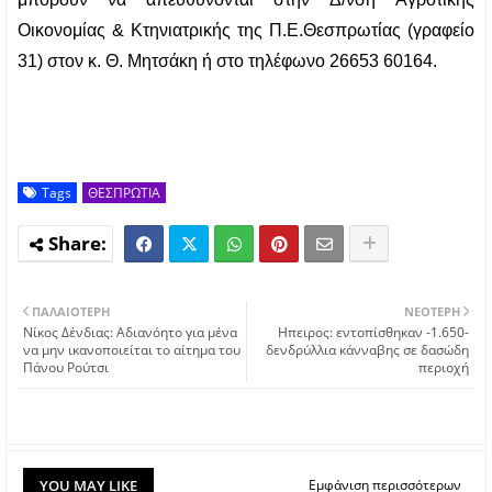
Οικονομίας & Κτηνιατρικής της Π.Ε.Θεσπρωτίας (γραφείο 
31) στον κ. Θ. Μητσάκη ή στο τηλέφωνο 26653 60164.
Tags
ΘΕΣΠΡΩΤΙΑ
ΠΑΛΑΙΌΤΕΡΗ
ΝΕΌΤΕΡΗ
Νίκος Δένδιας: Αδιανόητο για μένα
Ηπειρος: εντοπίσθηκαν -1.650-
να μην ικανοποιείται το αίτημα του
δενδρύλλια κάνναβης σε δασώδη
Πάνου Ρούτσι
περιοχή
YOU MAY LIKE
Εμφάνιση περισσότερων