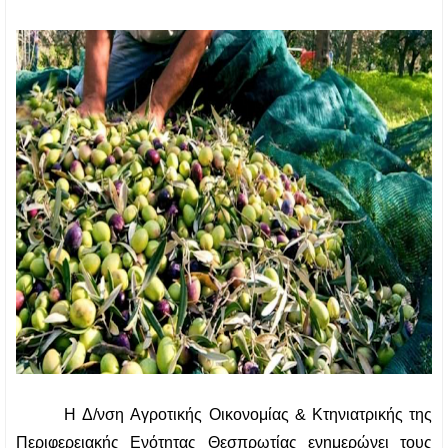
Η Δ/νση Αγροτικής Οικονομίας & Κτηνιατρικής της 
Περιφερειακής Ενότητας Θεσπρωτίας ενημερώνει τους 