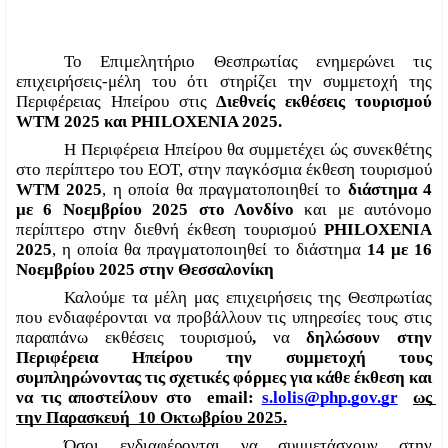
Το Επιμελητήριο Θεσπρωτίας ενημερώνει τις 
επιχειρήσεις-μέλη του ότι στηρίζει την συμμετοχή της 
Περιφέρειας Ηπείρου στις 
Διεθνείς
εκθέσεις τουρισμού 
WTM 2025 και PHILOXENIA 2025. 
Η Περιφέρεια Ηπείρου θα συμμετέχει ώς συνεκθέτης 
στο περίπτερο του ΕΟΤ, στην παγκόσμια έκθεση τουρισμού 
WTM 2025
, η οποία θα πραγματοποιηθεί το 
διάστημα 4 
με 6 Νοεμβρίου 2025 στο Λονδίνο
 και με αυτόνομο 
περίπτερο στην διεθνή έκθεση τουρισμού 
PHILOXENIA 
2025
, η οποία θα πραγματοποιηθεί το διάστημα 
14 με 16 
Νοεμβρίου 2025 στην Θεσσαλονίκη
Καλούμε τα μέλη μας επιχειρήσεις της Θεσπρωτίας 
που ενδιαφέρονται να προβάλλουν τις υπηρεσίες τους στις 
παραπάνω εκθέσεις τουρισμού
, 
να 
δηλώσουν στην 
Περιφέρεια Ηπείρου την συμμετοχή τους 
συμπληρώνοντας τις σχετικές φόρμες για κάθε έκθεση και 
να τις αποστείλουν στο  email: 
s.lolis@php.gov.gr
ως 
την Παρασκευή  10 Οκτωβρίου 2025.
Όσοι ενδιαφέρονται να συμμετάσχουν στην 