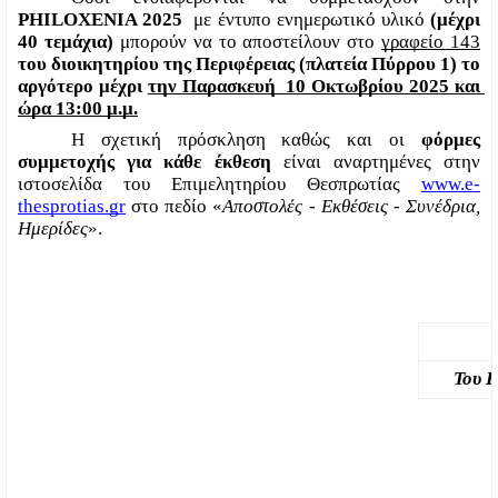
PHILOXENIA 2025 
 με έντυπο ενημερωτικό υλικό 
(μέχρι 
40 τεμάχια) 
μπορούν να το αποστείλουν στο 
γραφείο 143
του διοικητηρίου της Περιφέρειας (πλατεία Πύρρου 1) το 
αργότερο μέχρι 
την Παρασκευή  10 Οκτωβρίου 2025 και 
ώρα 13:00 μ.μ.
Η σχετική πρόσκληση καθώς και οι 
φόρμες 
συμμετοχής για κάθε έκθεση 
είναι αναρτημένες στην 
ιστοσελίδα του Επιμελητηρίου Θεσπρωτίας 
www.e-
thesprotias.gr
 στο πεδίο «
Αποστολές - Εκθέσεις - Συνέδρια, 
Ημερίδες
».
Του 