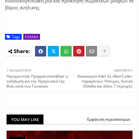
ενδοοικογενειακή βία και πρόκληση σωματικών βλαβών σε
βάρος ανήλικης.
Tags
ΕΛΛΑΔΑ
ΠΑΛΑΙΌΤΕΡΗ
ΝΕΌΤΕΡΗ
Ηγουμενίτσα: Πραγματοποιήθηκε η
Κακοκαιρία Adel: Σε «Red Code»
εκδήλωση για την Ημέρα κατά της
παραμένουν Ήπειρος, δυτική
Βίας κατά των Γυναικών
Ελλάδα και άλλες 7 περιοχές
YOU MAY LIKE
Εμφάνιση περισσότερων