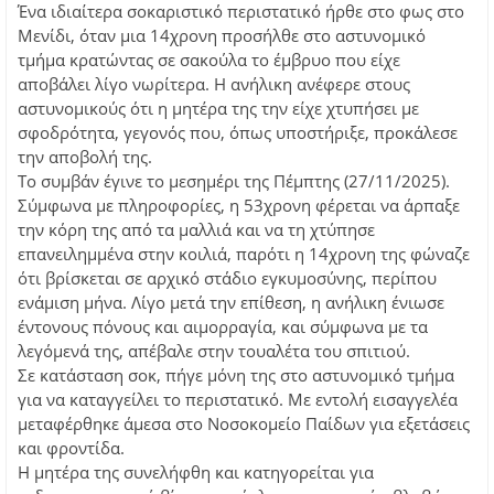
Ένα ιδιαίτερα σοκαριστικό περιστατικό ήρθε στο φως στο
Μενίδι, όταν μια 14χρονη προσήλθε στο αστυνομικό
τμήμα κρατώντας σε σακούλα το έμβρυο που είχε
αποβάλει λίγο νωρίτερα. Η ανήλικη ανέφερε στους
αστυνομικούς ότι η μητέρα της την είχε χτυπήσει με
σφοδρότητα, γεγονός που, όπως υποστήριξε, προκάλεσε
την αποβολή της.
Το συμβάν έγινε το μεσημέρι της Πέμπτης (27/11/2025).
Σύμφωνα με πληροφορίες, η 53χρονη φέρεται να άρπαξε
την κόρη της από τα μαλλιά και να τη χτύπησε
επανειλημμένα στην κοιλιά, παρότι η 14χρονη της φώναζε
ότι βρίσκεται σε αρχικό στάδιο εγκυμοσύνης, περίπου
ενάμιση μήνα. Λίγο μετά την επίθεση, η ανήλικη ένιωσε
έντονους πόνους και αιμορραγία, και σύμφωνα με τα
λεγόμενά της, απέβαλε στην τουαλέτα του σπιτιού.
Σε κατάσταση σοκ, πήγε μόνη της στο αστυνομικό τμήμα
για να καταγγείλει το περιστατικό. Με εντολή εισαγγελέα
μεταφέρθηκε άμεσα στο Νοσοκομείο Παίδων για εξετάσεις
και φροντίδα.
Η μητέρα της συνελήφθη και κατηγορείται για