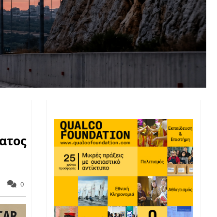
ατος
0