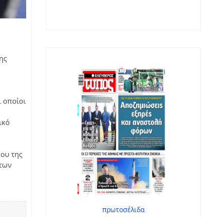
ης
ι οποίοι
ικό
μου της
 των
πρωτοσέλιδα