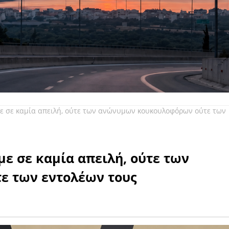
ε σε καμία απειλή, ούτε των ανώνυμων κουκουλοφόρων ούτε των
ε σε καμία απειλή, ούτε των
 των εντολέων τους