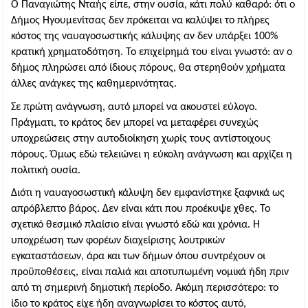
Ο Παναγιώτης Νταής είπε, στην ουσία, κάτι πολύ καθαρό: ότι ο 
Δήμος Ηγουμενίτσας δεν πρόκειται να καλύψει το πλήρες 
κόστος της ναυαγοσωστικής κάλυψης αν δεν υπάρξει 100% 
κρατική χρηματοδότηση. Το επιχείρημά του είναι γνωστό: αν ο 
δήμος πληρώσει από ίδιους πόρους, θα στερηθούν χρήματα 
άλλες ανάγκες της καθημερινότητας.
Σε πρώτη ανάγνωση, αυτό μπορεί να ακουστεί εύλογο. 
Πράγματι, το κράτος δεν μπορεί να μεταφέρει συνεχώς 
υποχρεώσεις στην αυτοδιοίκηση χωρίς τους αντίστοιχους 
πόρους. Όμως εδώ τελειώνει η εύκολη ανάγνωση και αρχίζει η 
πολιτική ουσία.
Διότι η ναυαγοσωστική κάλυψη δεν εμφανίστηκε ξαφνικά ως 
απρόβλεπτο βάρος. Δεν είναι κάτι που προέκυψε χθες. Το 
σχετικό θεσμικό πλαίσιο είναι γνωστό εδώ και χρόνια. Η 
υποχρέωση των φορέων διαχείρισης λουτρικών 
εγκαταστάσεων, άρα και των δήμων όπου συντρέχουν οι 
προϋποθέσεις, είναι παλιά και αποτυπωμένη νομικά ήδη πριν 
από τη σημερινή δημοτική περίοδο. Ακόμη περισσότερο: το 
ίδιο το κράτος είχε ήδη αναγνωρίσει το κόστος αυτό, 