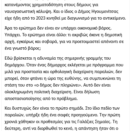
κατανέμοντας χρηματοδότηση στους δήμους για 
ναυαγοσωστική κάλυψη. Και ο ίδιος ο Δήμος Ηγουμενίτσας 
είχε ήδη από το 2023 κινηθεί με διαγωνισμό για το αντικείμενο.
Άρα το ερώτημα δεν είναι αν υπάρχει οικονομικό βάρος. 
Υπάρχει. Το ερώτημα είναι άλλο: τι ακριβώς έκανε η δημοτική 
αρχή, εγκαίρως και σοβαρά, για να προετοιμαστεί απέναντι σε 
ένα γνωστό βάρος;
Εδώ βρίσκεται η αδυναμία της σημερινής γραμμής του 
δημάρχου. Όταν ένας δήμαρχος εκλέγεται με πρόγραμμα που 
μιλά για προστασία και ορθολογική διαχείριση παραλιών, δεν 
μπορεί, όταν φτάνει η ώρα της ευθύνης, να συμπυκνώνει τη 
στάση του στο «ο δήμος δεν πληρώνει». Αυτό δεν είναι 
ολοκληρωμένη πολιτική διαχείριση. Είναι δήλωση 
αποστασιοποίησης από το πρόβλημα.
Και δυστυχώς δεν είναι το πρώτο σημάδι. Στο ίδιο πεδίο των 
παραλιών, υπήρξε ήδη ένα σαφές προηγούμενο. Την πρώτη 
χρονιά χάθηκαν οι προθεσμίες για τις Γαλάζιες Σημαίες. Τη 
δεύτερη, αντί να διορθωθεί το κενό, η απάντηση ήταν ότι ο 