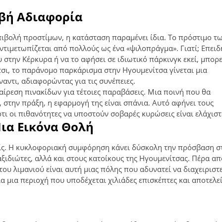
ιβή Αδιαφορία
πιβολή προστίμων, η κατάσταση παραμένει ίδια. Το πρόστιμο τω
ντιμετωπίζεται από πολλούς ως ένα «ψιλοπράγμα». Γιατί; Επειδ
 στην Κέρκυρα ή να το αφήσει σε ιδιωτικό πάρκινγκ εκεί, μπορε
Έτσι, το παράνομο παρκάρισμα στην Ηγουμενίτσα γίνεται μια 
αντι, αδιαφορώντας για τις συνέπειες.
ίρεση πινακίδων για τέτοιες παραβάσεις. Μια ποινή που θα 
 στην πράξη, η εφαρμογή της είναι σπάνια. Αυτό αφήνει τους 
ότι οι πιθανότητες να υποστούν σοβαρές κυρώσεις είναι ελάχιστ
ια Εικόνα Θολή
νείς. Η κυκλοφοριακή συμφόρηση κάνει δύσκολη την πρόσβαση σ
ιδιώτες, αλλά και στους κατοίκους της Ηγουμενίτσας. Πέρα απ
ου λιμανιού είναι αυτή μιας πόλης που αδυνατεί να διαχειριστε
ια μια περιοχή που υποδέχεται χιλιάδες επισκέπτες και αποτελεί