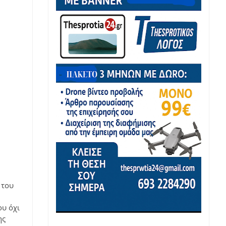
 του 
υ όχι 
ης 