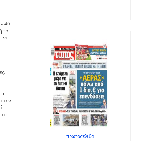
ν 40 
ή το 
ί να 
ες.
το 
ό την 
ί 
 το 
πρωτοσέλιδα