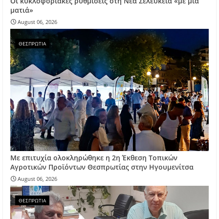
Οι κυκλοφοριακές ρυθμίσεις στη Νέα Σελεύκεια «με μια
ματιά»
August 06, 2026
ΘΕΣΠΡΩΤΙΑ
Με επιτυχία ολοκληρώθηκε η 2η Έκθεση Τοπικών
Αγροτικών Προϊόντων Θεσπρωτίας στην Ηγουμενίτσα
August 06, 2026
ΘΕΣΠΡΩΤΙΑ