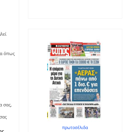
λεί
τα όπως
α σας,
 σας
πρωτοσέλιδα
ης