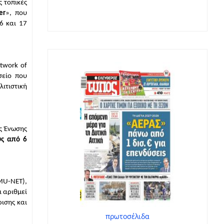
 τοπικές 
er
», που 
 και 17 
twork of 
είο που 
τιστική 
 Ένωσης 
ς από 6 
U-NET), 
αριθμεί 
ισης και 
πρωτοσέλιδα