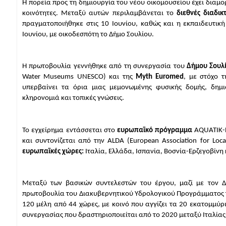
Η πορεία προς τη δημιουργία του νέου οικομουσείου έχει διαμο
κοινότητες. Μεταξύ αυτών περιλαμβάνεται το 
διεθνές διαδι
πραγματοποιήθηκε στις 10 Ιουνίου, καθώς και η εκπαιδευτική 
Ιουνίου, με οικοδεσπότη το Δήμο Σουλίου.
Η πρωτοβουλία γεννήθηκε από τη συνεργασία του 
Δήμου Σουλ
Water Museums UNESCO) και της 
Myth Euromed
, με στόχο τ
υπερβαίνει τα όρια μιας μεμονωμένης φυσικής δομής, δημιο
κληρονομιά και τοπικές γνώσεις.
Το εγχείρημα εντάσσεται στο 
ευρωπαϊκό πρόγραμμα
 AQUATIK-
και συντονίζεται από την ALDA (European Association for Loc
ευρωπαϊκές χώρες:
 Ιταλία, Ελλάδα, Ισπανία, Βοσνία-Ερζεγοβίνη
Μεταξύ των βασικών συντελεστών του έργου, μαζί με τον 
πρωτοβουλία του Διακυβερνητικού Υδρολογικού Προγράμματος τη
120 μέλη από 44 χώρες, με κοινό που αγγίζει τα 20 εκατομμύρι
συνεργασίας που δραστηριοποιείται από το 2020 μεταξύ Ιταλίας