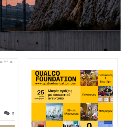
με θέμα
0