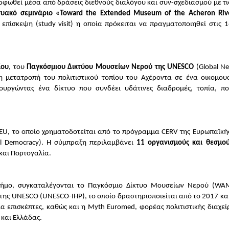
ρφωθεί μέσα από δράσεις διεθνούς διαλόγου και συν-σχεδιασμού με τις
κτυακό σεμινάριο «Toward the Extended Museum of the Acheron Riv
επίσκεψη (study visit) η οποία πρόκειται να πραγματοποιηθεί στις 16
ίου
, του 
Παγκόσμιου Δικτύου Μουσείων Νερού της UNESCO
 (Global Ne
η μετατροπή του πολιτιστικού τοπίου του Αχέροντα σε ένα οικομουσ
υργώντας ένα δίκτυο που συνδέει υδάτινες διαδρομές, τοπία, πολι
EU, το οποίο χρηματοδοτείται από το πρόγραμμα CERV της Ευρωπαϊκής
al Democracy). Η σύμπραξη περιλαμβάνει 
11 οργανισμούς και θεσμού
 και Πορτογαλία.
Δήμο, συγκαταλέγονται το Παγκόσμιο Δίκτυο Μουσείων Νερού (WAM
ς UNESCO (UNESCO-IHP), το οποίο δραστηριοποιείται από το 2017 και 
α επισκέπτες, καθώς και η Myth Euromed, φορέας πολιτιστικής διαχείρ
 και Ελλάδας.