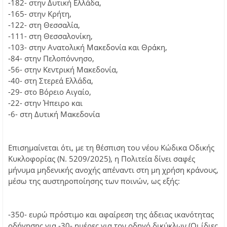
-182- στην Δυτική Ελλάδα,
-165- στην Κρήτη,
-122- στη Θεσσαλία,
-111- στη Θεσσαλονίκη,
-103- στην Ανατολική Μακεδονία και Θράκη,
-84- στην Πελοπόννησο,
-56- στην Κεντρική Μακεδονία,
-40- στη Στερεά Ελλάδα,
-29- στο Βόρειο Αιγαίο,
-22- στην Ήπειρο και
-6- στη Δυτική Μακεδονία
Επισημαίνεται ότι, με τη θέσπιση του νέου Κώδικα Οδικής
Κυκλοφορίας (Ν. 5209/2025), η Πολιτεία δίνει σαφές
μήνυμα μηδενικής ανοχής απέναντι στη μη χρήση κράνους,
μέσω της αυστηροποίησης των ποινών, ως εξής:
-350- ευρώ πρόστιμο και αφαίρεση της άδειας ικανότητας
οδήγησης για -30- ημέρες για τον οδηγό δικύκλων (Οι ίδιες