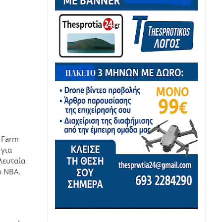
e Farm
 για
λευταία
υ NBA.