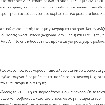
κατατακτήριες διαδικασίες σε όλα τα σπορ. Καθώς μια ειδική επ
ουν στο κυρίως τουρνουά. Έτσι, 32 ομάδες προκρίνονται απευθε
πιτροπή και κατατάσσονται στο κυρίως ταμπλό μέσω μια διαδικα
ασταυρώνονται μεταξύ τους με γεωγραφικά κριτήρια. Και αγωνίζ
φάσεις Sweet Sixteen (Regional Semi Finals) και Elite Eight (Re
ον Απρίλη. Να σημειώσουμε πως πρόκειται για ματς χωρίς ρεβάνς
ρίως στους πρώτους γύρους – αποτελούν μια σπάνια ευκαιρία γ
 μεγάλα τουρνουά σε μπάσκετ και ποδόσφαιρο παγκοσμίως, στατ
τό είναι ακόμα πιο σύνηθες.
δόσεις του 15.00 ή και περισσότερο. Που, αν ακολουθείτε τακτ
μαντικό προβάδισμα κατά των μπουκ σε όλη τη διάρκεια του
ρκετούς γκουρού του στοιχήματος, οι οποίοι προτιμούν ένα στ