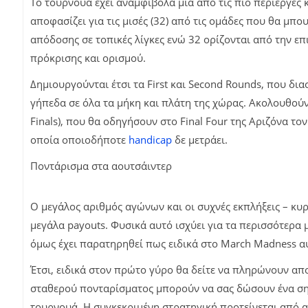
Το τουρνουά έχει αναμφίβολα μια από τις πιο περίεργες 
αποφασίζει για τις μισές (32) από τις ομάδες που θα μπ
απόδοσης σε τοπικές λίγκες ενώ 32 ορίζονται από την ε
πρόκρισης και ορισμού.
Δημιουργούνται έτσι τα First και Second Rounds, που δι
γήπεδα σε όλα τα μήκη και πλάτη της χώρας. Ακολουθούν οι 
Finals), που θα οδηγήσουν στο Final Four της Αριζόνα τ
οποία οποιοδήποτε
handicap
δε μετράει.
Ποντάρισμα στα αουτσάιντερ
Ο μεγάλος αριθμός αγώνων και οι συχνές εκπλήξεις – κυ
μεγάλα payouts. Φυσικά αυτό ισχύει για τα περισσότερα
όμως έχει παρατηρηθεί πως ειδικά στο March Madness αυ
Έτσι, ειδικά στον πρώτο γύρο θα δείτε να πληρώνουν απο
σταθερού πονταρίσματος μπορούν να σας δώσουν ένα ση
τουρνουά. Η συγκεκριμένη στρατηγική προτείνεται από α