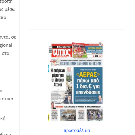
ιτροπή
ίας μέσω
σία
ονται σε
gional
, στα
ια
ιστικά
ική
πρωτοσέλιδα
αθερό