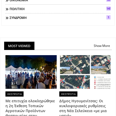
ΟΙΚΟΝΟΜΙΑ
145
ΠΟΛΙΤΙΚΗ
1
ΣΥΝΔΡΟΜΗ
MOST VIEWED
Show More
ΘΕΣΠΡΩΤΙΑ
ΘΕΣΠΡΩΤΙΑ
Με επιτυχία ολοκληρώθηκε
Δήμος Ηγουμενίτσας: Οι
η 2η Έκθεση Τοπικών
κυκλοφοριακές ρυθμίσεις
Αγροτικών Προϊόντων
στη Νέα Σελεύκεια «με μια
Θεσπρωτίας στην
ματιά»