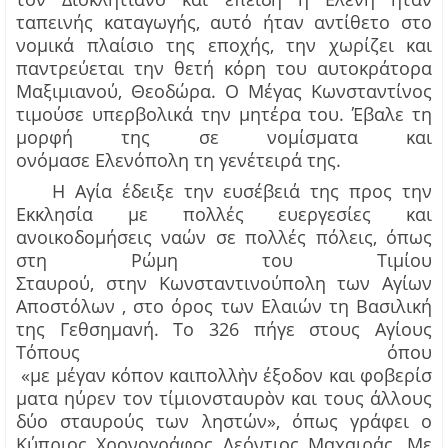
ταπεινής καταγωγής, αυτό ήταν αντίθετο στο
νομικά πλαίσιο της εποχής, την χωρίζει και
παντρεύεται την θετή κόρη του αυτοκράτορα
Μαξιμιανού
,
Θεοδώρα. Ο Μέγας Κωνσταντίνος
τιμούσε υπερβολικά την μητέρα του
.
Έ
βαλε τη
μορφή της σε νομίσματα και
ονόμασε
Ελενόπολη
τη γενέτειρά της.
Η Αγία έδειξε την ευσέβειά της προς την
Εκκλησία με πολλές ευεργεσίες και
ανοικοδομήσεις ναών σε πολλές πόλεις
, όπως
στη
Ρώμη του Τιμίου
Σταυρού,
στην
Κωνσταντινούπολη των Αγίων
Αποστόλων ,
στο
όρος των Ελαιών τη Βασιλική
της Γεθσημανή. Το 326 πήγε στους Αγίους
Τόπους όπου
«
με
μέγαν
κόπον
κα
ι
πολλ
ν
έξοδον
κα
ι
φοβερίσ
ὴ
ματα
η
ύ
ρεν
τ
ο
ν
τίμιον
σταυρ
ν
κα
ι
το
υ
ς
ά
λλους
ὸ
δύο
σταυρούς
τ
ω
ν ληστ
ώ
ν», όπως γράφει ο
Κύπριος Χρονογράφος Λεόντιος Μαχαιράς.
Με