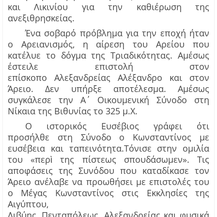
και
Λικινίου
για την καθιέρωση της
ανεξιθρησκείας.
Ένα σοβαρό πρόβλημα για την εποχή ήταν
ο Αρειανισμός, η αίρεση του Αρείου που
κατέλυε το δόγμα της Τριαδικότητας. Αμέσως
έστειλε επιστολή στον
επίσκοπο
Αλεξανδρείας
Αλέξανδρο και στον
Άρειο. Δεν υπήρξε αποτέλεσμα. Αμέσως
σ
υγκάλεσε την
Α΄ Οικουμενική
Σύνοδο στη
Νίκαια της Βιθυνίας το 325 μ.Χ.
Ο ιστορικός Ευσέβιος γράφει ότι
προσήλθε
στη Σύνοδο
ο Κωνσταντίνος
με
ευσέβεια και ταπεινότητα
.
Τ
όνισε στην ομιλία
του «
περ
τ
η
ς πίστεως
σπουδάσωμεν
». Τις
ὶ
αποφάσεις της Συνόδου που καταδίκασε τον
Άρειο ανέλαβε να προωθήσει με επιστολές του
ο Μέγας Κωνσταντίνος στις Εκκλησίες της
Αιγύπτου,
Λιβύης,
Πενταπόλεως
,
Αλεξανδρείας
και φυσικά