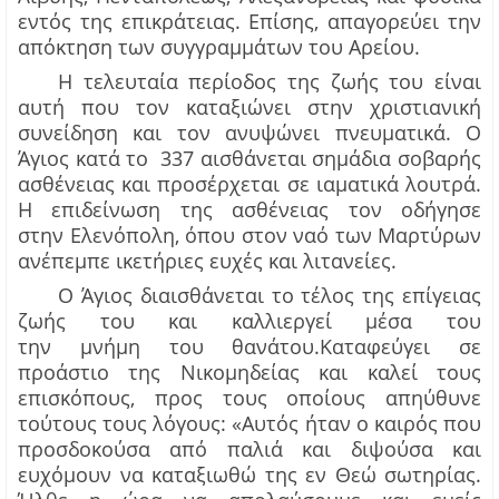
εντός της επικράτειας.
Επίσης, α
παγορεύει την
απόκτηση των συγγραμμάτων του Αρείου.
Η τελευταία περίοδος της ζωής του είναι
αυτή που τον καταξιώνει στην χριστιανική
συνείδηση και τον ανυψώνει πνευματικά. Ο
Άγιος κατά το 337 αισθάνεται σημάδια σοβαρής
ασθένειας και προσέρχεται σε ιαματικά λουτρά.
Η επιδείνωση της ασθένειας τον οδήγησε
στην
Ελενόπολη
, όπου στον ναό των Μαρτύρων
ανέπεμπε
ικετήριες
ευχές και λιτανείες.
Ο Άγιος διαισθάνεται το τέλος της επίγειας
ζωής του και καλλιεργεί μέσα του
την
μνήμη
του θανάτου.
Καταφεύγει σε
προάστιο της
Νικομηδείας
και καλεί τους
επισκόπους
,
προς τους οποίους απηύθυνε
τούτους τους λόγους: «Αυτός ήταν ο καιρός που
προσδοκούσα από παλιά και διψούσα και
ευχόμουν να καταξιωθώ της εν Θεώ σωτηρίας.