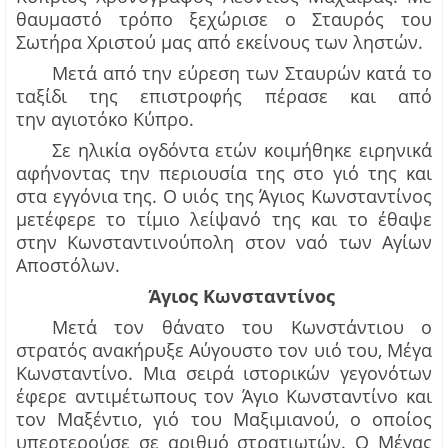
θαυμαστό τρόπο
ξεχώρισε ο Σταυρός του
Σωτήρα Χριστού μας από εκείνους των ληστών.
Μετά από την εύρεση των Σταυρών κατά το
ταξίδι της επιστροφής πέρασε και από
την
αγιοτόκο
Κύπρο.
Σε ηλικία ογδόντα ετών κοιμήθηκε ειρηνικά
αφήνοντας την περιουσία της στο γιό της και
στα εγγόνια
της
.
Ο υιός της Άγιος Κωνσταντίνος
μετέφερε το τίμιο λε
ί
ψανό της και το
έθαψε
στην Κωνσταντινούπολη στον ναό των Αγίων
Αποστόλων.
Άγιος Κωνσταντίνος
Μετά τον θάνατο του
Κωνστάντιου
ο
στρατός ανακήρυξε Αύγουστο τον
υιό του,
Μέγα
Κων
σ
ταντίνο. Μια σειρά ιστορικών γεγονότων
έφερε αντιμέτωπους τον
Άγιο Κωνσταντίνο και
τον Μαξέντιο
,
γιό του Μαξιμιανού, ο οποίος
υπερτερούσε σε αριθμό στρατιωτών. Ο Μέγας