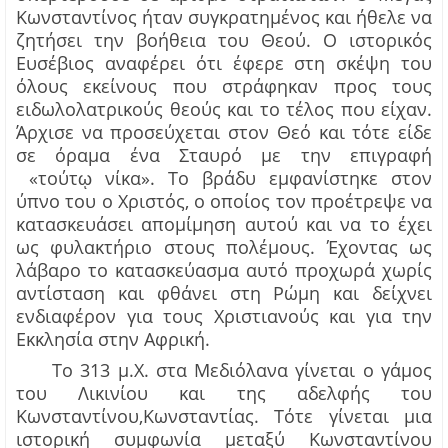
Κωνσταντίνος ήταν συγκρατημένος και ήθελε να
ζητήσει την βοήθεια του Θεού. Ο ιστορικός
Ευσέβιος αναφέρει ότι έφερε στη σκέψη του
όλους εκείνους που στράφηκαν προς τους
ειδωλολατρικούς θεούς και το τέλος που είχαν.
Άρχισε να προσεύχεται στον Θεό και τότε είδε
σε όραμα ένα Σταυρό με την επιγραφή
«
τούτ
νίκα». Το βράδυ εμφανίστηκε στον
ῳ
ύπνο του ο Χριστός, ο οποίος τον προέτρεψε να
κατασκευάσει απομίμηση αυτού και να το έχει
ως φυλακτήριο στους πολέμους. Έχοντας ως
λάβαρο το κατασκεύασμα αυτό
προχωρά
χωρίς
αντίσταση και φθάνει στη Ρώμη
και δείχνει
ενδιαφέρον για τους Χριστιανούς και για την
Εκκλησία στην Αφρική.
Το 313 μ.Χ. στα Μεδιόλανα γίνεται ο γάμος
του
Λικινίου
και της αδελφής του
Κωνσταντίνου
,
Κωνσταντίας. Τότε γίνεται μια
ιστορική συμφωνία μεταξύ Κωνσταντίνου