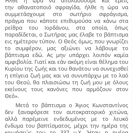
Ήλθε η ώρα να απολαύσουμε και εμείς
την
αθανατοποιό
σφραγίδα, ήλθε η ώρα να
συμμετάσχουμε στο σωτήριο σφράγισμα,
πράγμα που κάποτε επιθυμούσα να κάνω στα
ρείθρα του
Ιορδάνου
, στα οποία, όπως
παραδίδεται, ο Σωτήρας μας έλαβε το βάπτισμα
εις
ημέτερον
τύπον. Ο Θεός όμως, που γνωρίζει
το συμφέρον, μας αξιώνει να λάβουμε το
βάπτισμα εδώ. Ας μην υπάρχει λοιπόν καμία
αμφιβολία. Γιατί και εάν ακόμη είναι θέλημα του
Κυρίου της ζωής και του θανάτου να συνεχισθεί
η επίγεια ζωή μας και να συνυπάρχω με το
λαό
του Θεού, θα πλαισιώσω τη ζωή μου με όλους
εκείνους τους κανόνες που αρμόζουν στον
Θεό».
Μετά το βάπτισμα ο Άγιος Κωνσταντίνος
δεν ξαναφόρεσε τον αυτοκρατορικό χιτώνα,
αλλά παρέμεινε ενδεδυμένος με το λευκό
ένδυμα του βαπτίσματος, μέχρι την ημέρα της
κοιμήσεώς του το 337 μ.Χ. Ήταν η ημέρα