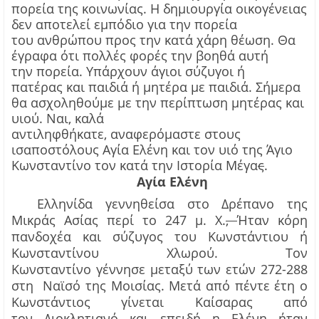
πορεία της κοινωνίας. Η δημιουργία οικογένειας
δεν αποτελεί εμπόδιο για την πορεία
του
ανθρώπου
προς την κατά χάρη
θέωση
. Θα
έγραφα ότι πολλές
φορές
την βοηθά αυτή
την
πορεία
. Υπάρχουν άγιοι σύζυγοι ή
πατέρας
και
παιδιά ή μητέρ
α
με παιδιά.
Σήμερα
θα ασχοληθούμε με την περίπτωση μητέρας και
υιού. Ναι, καλά
αντιληφθήκατε
,
αναφερόμαστε
σ
τους
ισαποστόλους
Αγία Ελένη και τον υιό της Άγιο
Κωνσταντίνο
τον
κατά την
Ιστορία
Μέγα
ς
.
Αγία Ελένη
Ελληνίδα γεννηθείσα στο Δρέπανο της
Μικράς Ασίας περί το 247 μ. Χ.
,
Ή
ταν κόρη
πανδοχέα και σύζυγος του Κωνστάντιου
ή
Κωνσταντίνου Χλωρού
.
Τον
Κωνσταντίνο
γέννησε
μεταξύ των ετών 272-288
στη
Ναϊσό
της
Μοισίας
. Μετά από πέντε έτη ο
Κωνστάντιος γίνεται Καίσαρας από
τον
Διοκλητιανό
και επειδή η Ελένη ήταν