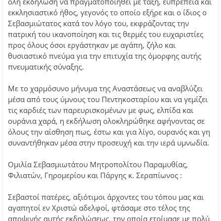
όλη εκδήλωση να πραγματοποιηθεί με τάξη, ευπρέπεια και
εκκλησιαστικό ήθος, γεγονός το οποίο εξήρε και ο ίδιος ο
Σεβασμιώτατος κατά τον λόγο του, εκφράζοντας την
πατρική του ικανοποίηση και τις θερμές του ευχαριστίες
προς όλους όσοι εργάστηκαν με αγάπη, ζήλο και
θυσιαστικό πνεύμα για την επιτυχία της όμορφης αυτής
πνευματικής σύναξης.
Με το χαρμόσυνο μήνυμα της Αναστάσεως να αναβλύζει
μέσα από τους ύμνους του Πεντηκοσταρίου και να γεμίζει
τις καρδιές των παρευρισκομένων με φως, ελπίδα και
ουράνια χαρά, η εκδήλωση ολοκληρώθηκε αφήνοντας σε
όλους την αίσθηση πως, έστω και για λίγο, ουρανός και γη
συναντήθηκαν μέσα στην προσευχή και την ιερά υμνωδία.
Ομιλία Σεβασμιωτάτου Μητροπολίτου Παραμυθίας,
Φιλιατών, Γηρομερίου και Πάργης κ. Σεραπίωνος :
Σεβαστοί πατέρες, αξιότιμοι άρχοντες του τόπου μας και
αγαπητοί εν Χριστώ αδελφοί, φτάσαμε στο τέλος της
αποψινής αυτής εκδηλώσεως, την οποία ετοίμασε με πολύ