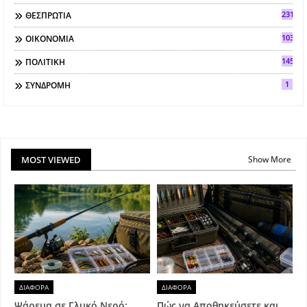
2317
ΘΕΣΠΡΩΤΙΑ
103
ΟΙΚΟΝΟΜΙΑ
145
ΠΟΛΙΤΙΚΗ
1
ΣΥΝΔΡΟΜΗ
MOST VIEWED
Show More
ΔΙΑΦΟΡΑ
ΔΙΑΦΟΡΑ
Ψάρεμα σε Γλυκό Νερό:
Πώς να Αποθηκεύσετε και