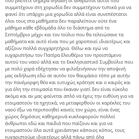
που βλέπετε σήμερα δηλαδή οι άνθρωποι αυτοί που
συμμετέχουν στη χορωδία δεν συμμετέχουν τυπικά για να
φανεί ότι υπάρχει μια χορωδία αλλά είναι συνεπέστατοι
όλοι τους στα μαθήματα δεν παραλείπουν ούτε ένα
μάθημα κάθε εβδομάδα όλο το διάστημα από το
Σεπτέμβριο μέχρι και τον Ιούλιο που θα τελειώσανε τα
μαθήματα και αυτό είναι που με χαροποιεί ιδιαιτέρως και
αξίζουν πολλά συγχαρητήρια. Θέλω και εγώ να
ευχαριστήσω τον Πατέρα Ελευθέριο τον προϊστάμενο
αυτού του ναού αλλά και το Εκκλησιαστικό Συμβούλιο που
με πολύ χαρά εδέχτησαν να φιλοξενήσουν την αποψινή
μας εκδήλωση εδώ σε αυτόν τον θαυμάσιο τόπο με αυτήν
την πανέμορφη θέα και ευτυχώς κράτησε και ο καιρός και
για όλη την ετοιμασία που έκαναν γιατί δεν είναι εύκολο
ακόμα και αν μας φαίνεται απλό να έχεις την ευθύνη για να
ετοιμαστούν τα ηχητικά, να μεταφερθούν οι καρέκλες του
ναού έξω να περιποιηθεί κανείς τον χώρο, είναι ένας
χώρος δημόσιος καθημερινά κυκλοφορούν πολλοί
άνθρωποι εδώ και παιδιά που παίζουν και για να
ετοιμαστούν όλα αυτά χρειάστηκε κάποιος κόπος, τους
ευχαριστούμε ιδιαιτέρως αλλά πάνω από όλα