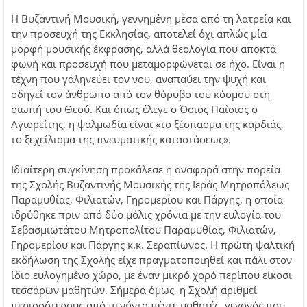
Η Βυζαντινή Μουσική, γεννημένη μέσα από τη λατρεία και
την προσευχή της Εκκλησίας, αποτελεί όχι απλώς μία
μορφή μουσικής έκφρασης, αλλά θεολογία που αποκτά
φωνή και προσευχή που μεταμορφώνεται σε ήχο. Είναι η
τέχνη που γαληνεύει τον νου, αναπαύει την ψυχή και
οδηγεί τον άνθρωπο από τον θόρυβο του κόσμου στη
σιωπή του Θεού. Και όπως έλεγε ο Όσιος Παΐσιος ο
Αγιορείτης, η ψαλμωδία είναι «το ξέσπασμα της καρδιάς,
το ξεχείλισμα της πνευματικής καταστάσεως».
Ιδιαίτερη συγκίνηση προκάλεσε η αναφορά στην πορεία
της Σχολής Βυζαντινής Μουσικής της Ιεράς Μητροπόλεως
Παραμυθίας, Φιλιατών, Γηρομερίου και Πάργης, η οποία
ιδρύθηκε πριν από δύο μόλις χρόνια με την ευλογία του
Σεβασμιωτάτου Μητροπολίτου Παραμυθίας, Φιλιατών,
Γηρομερίου και Πάργης κ.κ. Σεραπίωνος. Η πρώτη ψαλτική
εκδήλωση της Σχολής είχε πραγματοποιηθεί και πάλι στον
ίδιο ευλογημένο χώρο, με έναν μικρό χορό περίπου είκοσι
τεσσάρων μαθητών. Σήμερα όμως, η Σχολή αριθμεί
περισσότερους από πενήντα πέντε μαθητές, γεγονός που