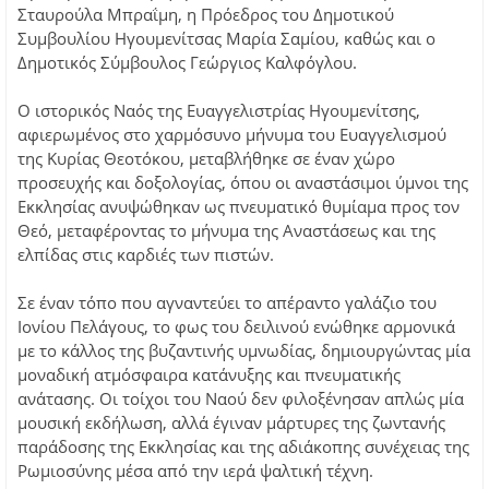
Σταυρούλα Μπραΐμη, η Πρόεδρος του Δημοτικού
Συμβουλίου Ηγουμενίτσας Μαρία Σαμίου, καθώς και ο
Δημοτικός Σύμβουλος Γεώργιος Καλφόγλου.
Ο ιστορικός Ναός της Ευαγγελιστρίας Ηγουμενίτσης,
αφιερωμένος στο χαρμόσυνο μήνυμα του Ευαγγελισμού
της Κυρίας Θεοτόκου, μεταβλήθηκε σε έναν χώρο
προσευχής και δοξολογίας, όπου οι αναστάσιμοι ύμνοι της
Εκκλησίας ανυψώθηκαν ως πνευματικό θυμίαμα προς τον
Θεό, μεταφέροντας το μήνυμα της Αναστάσεως και της
ελπίδας στις καρδιές των πιστών.
Σε έναν τόπο που αγναντεύει το απέραντο γαλάζιο του
Ιονίου Πελάγους, το φως του δειλινού ενώθηκε αρμονικά
με το κάλλος της βυζαντινής υμνωδίας, δημιουργώντας μία
μοναδική ατμόσφαιρα κατάνυξης και πνευματικής
ανάτασης. Οι τοίχοι του Ναού δεν φιλοξένησαν απλώς μία
μουσική εκδήλωση, αλλά έγιναν μάρτυρες της ζωντανής
παράδοσης της Εκκλησίας και της αδιάκοπης συνέχειας της
Ρωμιοσύνης μέσα από την ιερά ψαλτική τέχνη.