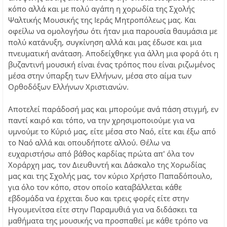
κόπο αλλά και με πολύ αγάπη η χορωδία της Σχολής
Ψαλτικής Μουσικής της Ιεράς Μητροπόλεως μας. Και
οφείλω να ομολογήσω ότι ήταν μια παρουσία θαυμάσια με
πολύ κατάνυξη, συγκίνηση αλλά και μας έδωσε και μια
πνευματική ανάταση. Αποδείχθηκε για άλλη μια φορά ότι η
βυζαντινή μουσική είναι ένας τρόπος που είναι ριζωμένος
μέσα στην ύπαρξη των Ελλήνων, μέσα στο αίμα των
Ορθοδόξων Ελλήνων Χριστιανών.
Αποτελεί παράδοσή μας και μπορούμε ανά πάση στιγμή, εν
παντί καιρό και τόπο, να την χρησιμοποιούμε για να
υμνούμε το Κύριό μας, είτε μέσα στο Ναό, είτε και έξω από
το Ναό αλλά και οπουδήποτε αλλού. Θέλω να
ευχαριστήσω από βάθος καρδίας πρώτα απ' όλα τον
Χοράρχη μας, τον Διευθυντή και Δάσκαλο της Χορωδίας
μας και της Σχολής μας, τον κύριο Χρήστο Παπαδόπουλο,
για όλο τον κόπο, στον οποίο καταβάλλεται κάθε
εβδομάδα να έρχεται δυο και τρεις φορές είτε στην
Ηγουμενίτσα είτε στην Παραμυθιά για να διδάσκει τα
μαθήματα της μουσικής να προσπαθεί με κάθε τρόπο να